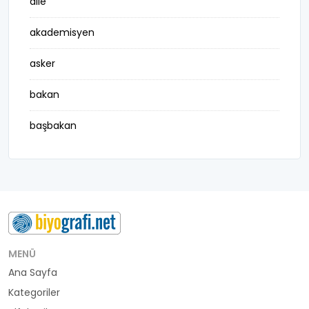
aile
akademisyen
asker
bakan
başbakan
belediye başkanı
besteci
buluş
bürokrat
MENÜ
Ana Sayfa
büyükelçi
Kategoriler