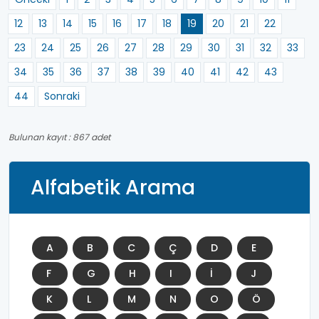
12
13
14
15
16
17
18
19
20
21
22
23
24
25
26
27
28
29
30
31
32
33
34
35
36
37
38
39
40
41
42
43
44
Sonraki
Bulunan kayıt : 867 adet
Alfabetik Arama
A
B
C
Ç
D
E
F
G
H
I
İ
J
K
L
M
N
O
Ö