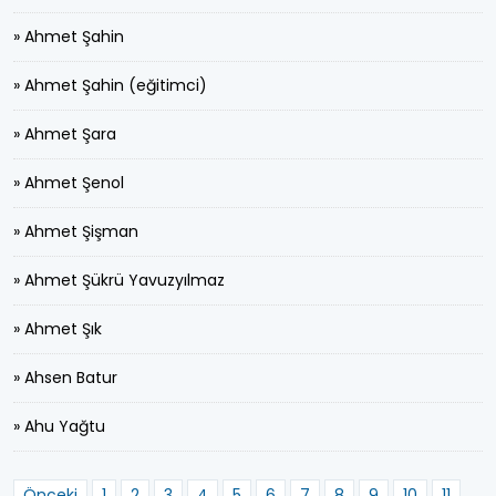
» Ahmet Şahin
» Ahmet Şahin (eğitimci)
» Ahmet Şara
» Ahmet Şenol
» Ahmet Şişman
» Ahmet Şükrü Yavuzyılmaz
» Ahmet Şık
» Ahsen Batur
» Ahu Yağtu
Önceki
1
2
3
4
5
6
7
8
9
10
11