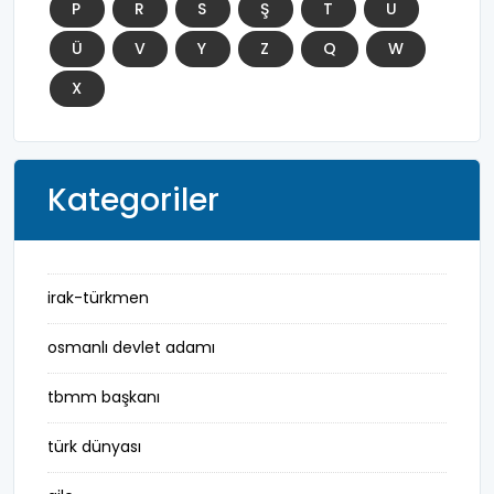
P
R
S
Ş
T
U
Ü
V
Y
Z
Q
W
X
Kategoriler
irak-türkmen
osmanlı devlet adamı
tbmm başkanı
türk dünyası