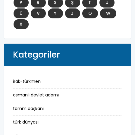
P
R
S
Ş
T
U
Ü
V
Y
Z
Q
W
X
Kategoriler
irak-türkmen
osmanlı devlet adamı
tbmm başkanı
türk dünyası