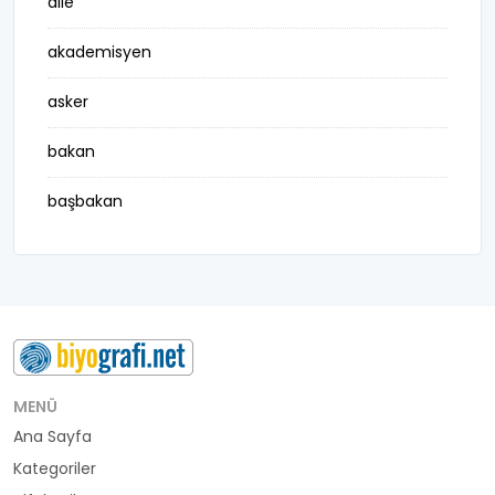
aile
akademisyen
asker
bakan
başbakan
belediye başkanı
besteci
buluş
bürokrat
MENÜ
Ana Sayfa
büyükelçi
Kategoriler