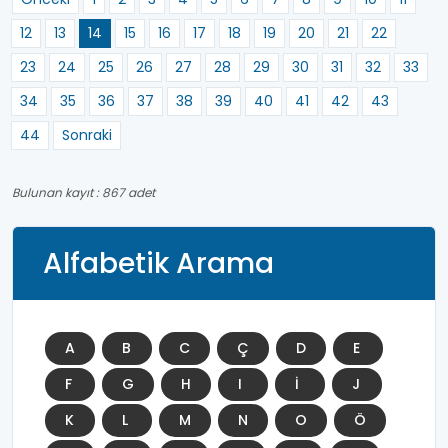
12
13
14
15
16
17
18
19
20
21
22
23
24
25
26
27
28
29
30
31
32
33
34
35
36
37
38
39
40
41
42
43
44
Sonraki
Bulunan kayıt : 867 adet
Alfabetik Arama
A
B
C
Ç
D
E
F
G
H
I
İ
J
K
L
M
N
O
Ö