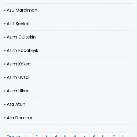
» Asu Maralman
» Asıf Şevket
» Asım Gültekin
» Asım Kocabıyık
» Asım Köksal
» Asım Uysal
» Asım Ülker
» Ata Atun
» Ata Demirer
Önceki
1
2
3
4
5
6
7
8
9
10
11