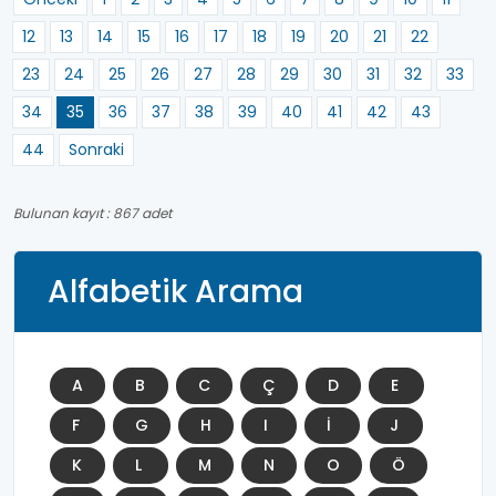
12
13
14
15
16
17
18
19
20
21
22
23
24
25
26
27
28
29
30
31
32
33
34
35
36
37
38
39
40
41
42
43
44
Sonraki
Bulunan kayıt : 867 adet
Alfabetik Arama
A
B
C
Ç
D
E
F
G
H
I
İ
J
K
L
M
N
O
Ö