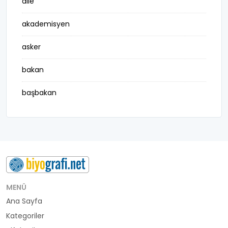
aile
akademisyen
asker
bakan
başbakan
belediye başkanı
besteci
buluş
bürokrat
MENÜ
Ana Sayfa
büyükelçi
Kategoriler