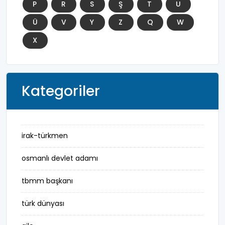
P
R
S
Ş
T
U
Ü
V
Y
Z
Q
W
X
Kategoriler
irak-türkmen
osmanlı devlet adamı
tbmm başkanı
türk dünyası