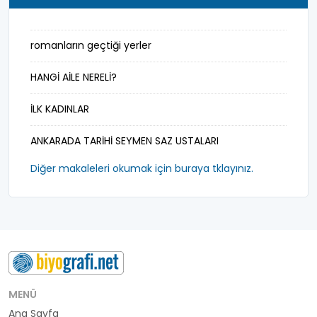
milletvekili
romanların geçtiği yerler
mimar
HANGİ AİLE NERELİ?
müderris
İLK KADINLAR
mühendis
ANKARADA TARİHİ SEYMEN SAZ USTALARI
müzisyen
Diğer makaleleri okumak için buraya tklayınız.
padişah-hakan
parti başkanı
peygamber
polis-emniyet
MENÜ
politikacı
Ana Sayfa