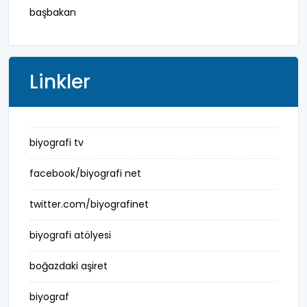
başbakan
belediye başkanı
besteci
Linkler
buluş
bürokrat
biyografi tv
büyükelçi
facebook/biyografi net
cumhurbaşkanı
twitter.com/biyografinet
denizci
biyografi atölyesi
din adamı
boğazdaki aşiret
doktor
biyograf