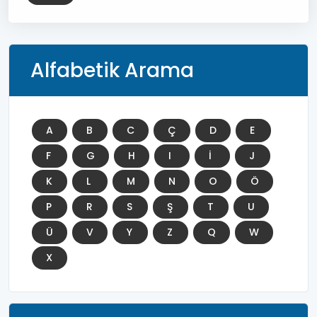
Alfabetik Arama
A
B
C
Ç
D
E
F
G
H
I
İ
J
K
L
M
N
O
Ö
P
R
S
Ş
T
U
Ü
V
Y
Z
Q
W
X