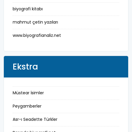
fotoğrafçı
biyografi kitabı
futbol
mahmut çetin yazıları
fıkra kahramanı
www.biyografianaliz.net
gazeteci
general
Ekstra
halife
halk bilgesi
Müstear İsimler
halk kültürü
Peygamberler
hat-geleneksel sanatlar
Asr-ı Seadette Türkler
hukukçu