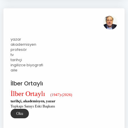
yazar
akademisyen
profesör
tv
tarihçi
ingilizce biyografi
aile
İlber Ortaylı
İlber Ortaylı
(1947)-(2026)
tarihçi, akademisyen, yazar
Topkapı Sarayı Eski Başkanı
Oku