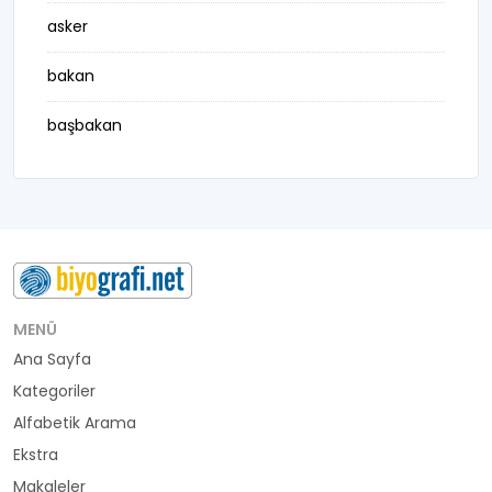
asker
bakan
başbakan
belediye başkanı
besteci
buluş
bürokrat
MENÜ
Ana Sayfa
büyükelçi
Kategoriler
cumhurbaşkanı
Alfabetik Arama
Ekstra
denizci
Makaleler