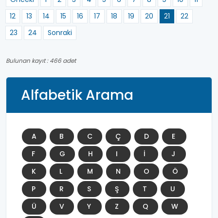
12
13
14
15
16
17
18
19
20
21
22
23
24
Sonraki
Bulunan kayıt : 466 adet
Alfabetik Arama
A
B
C
Ç
D
E
F
G
H
I
İ
J
K
L
M
N
O
Ö
P
R
S
Ş
T
U
Ü
V
Y
Z
Q
W