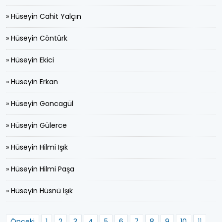
» Hüseyin Cahit Yalçın
» Hüseyin Cöntürk
» Hüseyin Ekici
» Hüseyin Erkan
» Hüseyin Goncagül
» Hüseyin Gülerce
» Hüseyin Hilmi Işık
» Hüseyin Hilmi Paşa
» Hüseyin Hüsnü Işık
Önceki
1
2
3
4
5
6
7
8
9
10
11