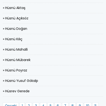
» Hüsnü Aktaş
» Hüsnü Açıksöz
» Hüsnü Doğan
» Hüsnü Kılıç
» Hüsnü Mahalli
» Hüsnü Mübarek
» Hüsnü Poyraz
» Hüsnü Yusuf Gökalp
» Hüsrev Gerede
Önceki
1
2
3
4
5
6
7
8
9
10
11