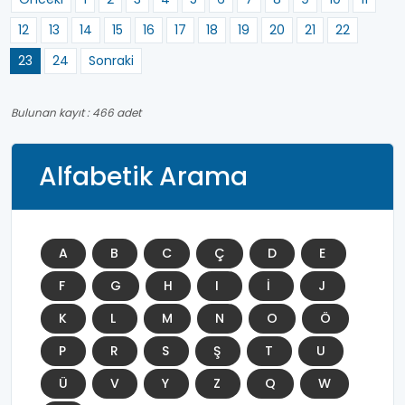
12
13
14
15
16
17
18
19
20
21
22
23
24
Sonraki
Bulunan kayıt : 466 adet
Alfabetik Arama
A
B
C
Ç
D
E
F
G
H
I
İ
J
K
L
M
N
O
Ö
P
R
S
Ş
T
U
Ü
V
Y
Z
Q
W