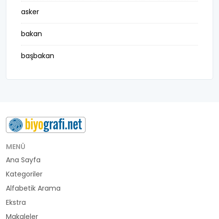
asker
bakan
başbakan
belediye başkanı
besteci
buluş
bürokrat
MENÜ
Ana Sayfa
büyükelçi
Kategoriler
cumhurbaşkanı
Alfabetik Arama
Ekstra
denizci
Makaleler