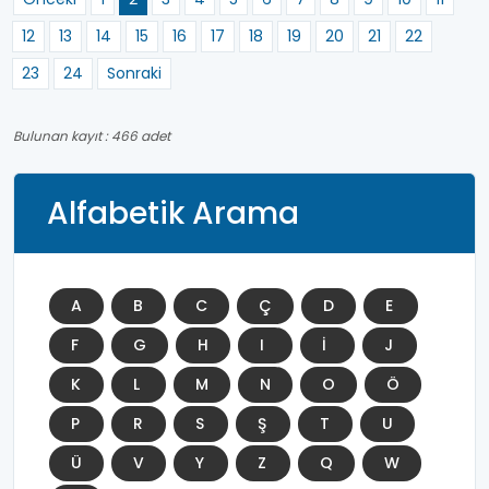
12
13
14
15
16
17
18
19
20
21
22
23
24
Sonraki
Bulunan kayıt : 466 adet
Alfabetik Arama
A
B
C
Ç
D
E
F
G
H
I
İ
J
K
L
M
N
O
Ö
P
R
S
Ş
T
U
Ü
V
Y
Z
Q
W