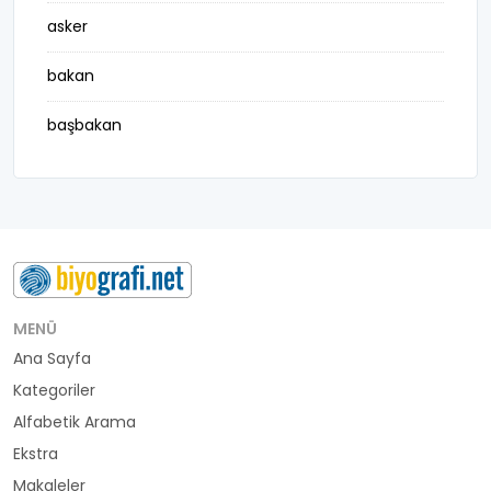
asker
bakan
başbakan
belediye başkanı
besteci
buluş
bürokrat
MENÜ
Ana Sayfa
büyükelçi
Kategoriler
cumhurbaşkanı
Alfabetik Arama
Ekstra
denizci
Makaleler