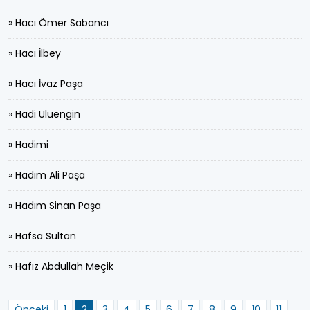
» Hacı Ömer Sabancı
» Hacı İlbey
» Hacı İvaz Paşa
» Hadi Uluengin
» Hadimi
» Hadım Ali Paşa
» Hadım Sinan Paşa
» Hafsa Sultan
» Hafız Abdullah Meçik
Önceki
1
2
3
4
5
6
7
8
9
10
11