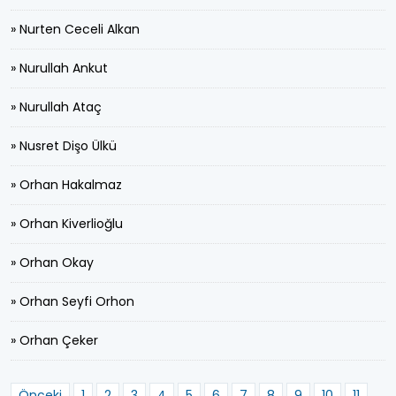
» Nurten Ceceli Alkan
» Nurullah Ankut
» Nurullah Ataç
» Nusret Dişo Ülkü
» Orhan Hakalmaz
» Orhan Kiverlioğlu
» Orhan Okay
» Orhan Seyfi Orhon
» Orhan Çeker
Önceki
1
2
3
4
5
6
7
8
9
10
11