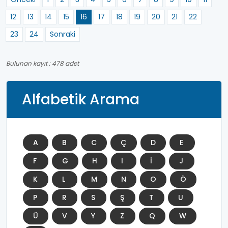
12
13
14
15
16
17
18
19
20
21
22
23
24
Sonraki
Bulunan kayıt : 478 adet
Alfabetik Arama
A
B
C
Ç
D
E
F
G
H
I
İ
J
K
L
M
N
O
Ö
P
R
S
Ş
T
U
Ü
V
Y
Z
Q
W