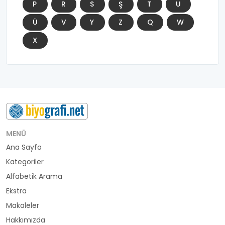
P
R
S
Ş
T
U
Ü
V
Y
Z
Q
W
X
MENÜ
Ana Sayfa
Kategoriler
Alfabetik Arama
Ekstra
Makaleler
Hakkımızda