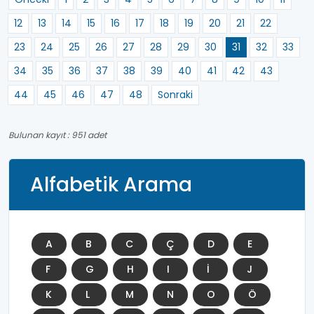
12
13
14
15
16
17
18
19
20
21
22
23
24
25
26
27
28
29
30
31
32
33
34
35
36
37
38
39
40
41
42
43
44
45
46
47
48
Sonraki
Bulunan kayıt : 951 adet
Alfabetik Arama
A
B
C
Ç
D
E
F
G
H
I
İ
J
K
L
M
N
O
Ö