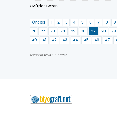
» Müjdat Gezen
Önceki
1
2
3
4
5
6
7
8
9
21
22
23
24
25
26
27
28
29
40
41
42
43
44
45
46
47
Bulunan kayıt : 951 adet