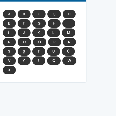
A
B
C
Ç
D
E
F
G
H
I
İ
J
K
L
M
N
O
Ö
P
R
S
Ş
T
U
Ü
V
Y
Z
Q
W
X