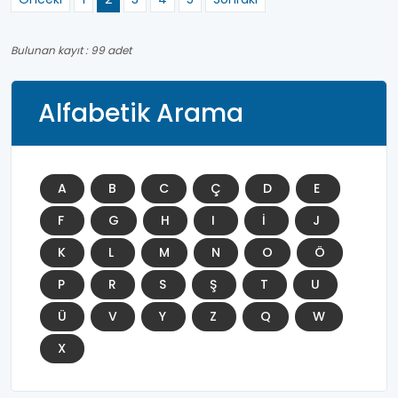
Bulunan kayıt : 99 adet
Alfabetik Arama
A
B
C
Ç
D
E
F
G
H
I
İ
J
K
L
M
N
O
Ö
P
R
S
Ş
T
U
Ü
V
Y
Z
Q
W
X