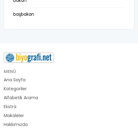
bakan
başbakan
belediye başkanı
besteci
buluş
bürokrat
MENÜ
Ana Sayfa
büyükelçi
Kategoriler
cumhurbaşkanı
Alfabetik Arama
Ekstra
denizci
Makaleler
Hakkımızda
din adamı