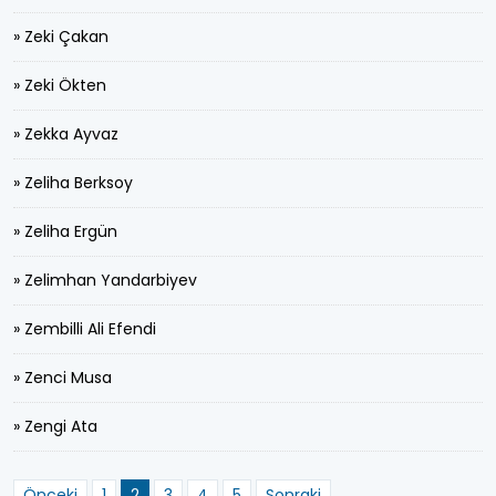
» Zeki Çakan
» Zeki Ökten
» Zekka Ayvaz
» Zeliha Berksoy
» Zeliha Ergün
» Zelimhan Yandarbiyev
» Zembilli Ali Efendi
» Zenci Musa
» Zengi Ata
Önceki
1
2
3
4
5
Sonraki