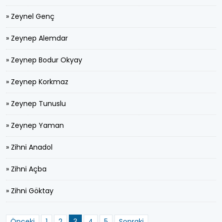
» Zeynel Genç
» Zeynep Alemdar
» Zeynep Bodur Okyay
» Zeynep Korkmaz
» Zeynep Tunuslu
» Zeynep Yaman
» Zihni Anadol
» Zihni Açba
» Zihni Göktay
Önceki
1
2
3
4
5
Sonraki