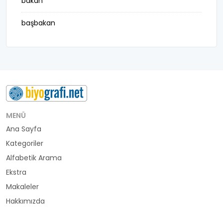
bakan
başbakan
belediye başkanı
besteci
buluş
bürokrat
MENÜ
Ana Sayfa
büyükelçi
Kategoriler
cumhurbaşkanı
Alfabetik Arama
Ekstra
denizci
Makaleler
Hakkımızda
din adamı