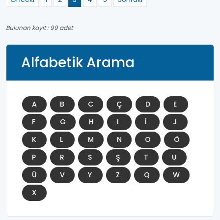
Bulunan kayıt : 99 adet
Alfabetik Arama
A
B
C
Ç
D
E
F
G
H
I
İ
J
K
L
M
N
O
Ö
P
R
S
Ş
T
U
Ü
V
Y
Z
Q
W
X