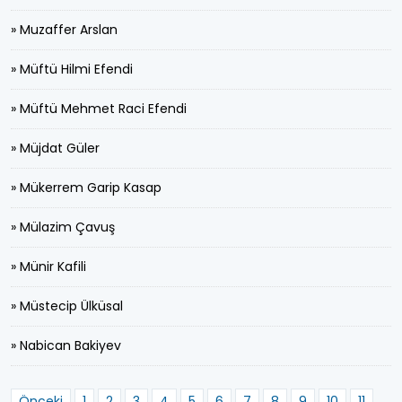
» Muzaffer Arslan
» Müftü Hilmi Efendi
» Müftü Mehmet Raci Efendi
» Müjdat Güler
» Mükerrem Garip Kasap
» Mülazim Çavuş
» Münir Kafili
» Müstecip Ülküsal
» Nabican Bakiyev
Önceki
1
2
3
4
5
6
7
8
9
10
11