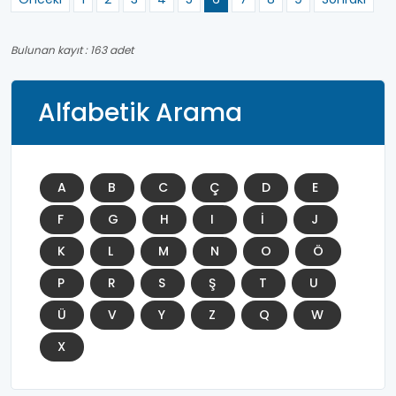
Bulunan kayıt : 163 adet
Alfabetik Arama
A
B
C
Ç
D
E
F
G
H
I
İ
J
K
L
M
N
O
Ö
P
R
S
Ş
T
U
Ü
V
Y
Z
Q
W
X