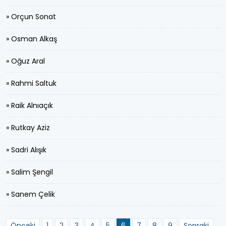
» Orçun Sonat
» Osman Alkaş
» Oğuz Aral
» Rahmi Saltuk
» Raik Alnıaçık
» Rutkay Aziz
» Sadri Alışık
» Salim Şengil
» Sanem Çelik
Önceki
1
2
3
4
5
6
7
8
9
Sonraki