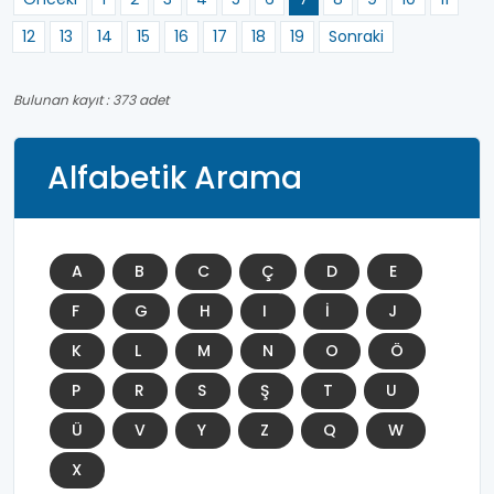
12
13
14
15
16
17
18
19
Sonraki
Bulunan kayıt : 373 adet
Alfabetik Arama
A
B
C
Ç
D
E
F
G
H
I
İ
J
K
L
M
N
O
Ö
P
R
S
Ş
T
U
Ü
V
Y
Z
Q
W
X