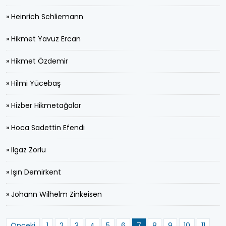
» Heinrich Schliemann
» Hikmet Yavuz Ercan
» Hikmet Özdemir
» Hilmi Yücebaş
» Hizber Hikmetağalar
» Hoca Sadettin Efendi
» Ilgaz Zorlu
» Işın Demirkent
» Johann Wilhelm Zinkeisen
Önceki
1
2
3
4
5
6
7
8
9
10
11