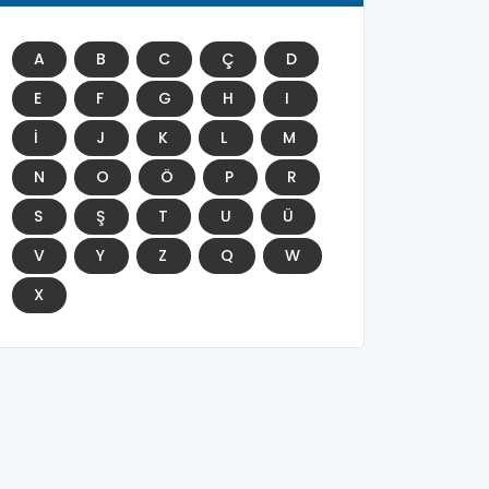
A
B
C
Ç
D
E
F
G
H
I
İ
J
K
L
M
N
O
Ö
P
R
S
Ş
T
U
Ü
V
Y
Z
Q
W
X