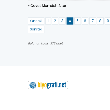
» Cevat Memduh Altar
Önceki
1
2
3
4
5
6
7
8
9
Sonraki
Bulunan kayıt : 373 adet