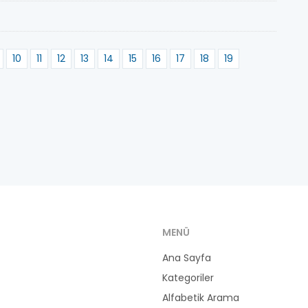
10
11
12
13
14
15
16
17
18
19
MENÜ
Ana Sayfa
Kategoriler
Alfabetik Arama