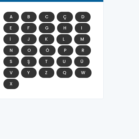
A
B
C
Ç
D
E
F
G
H
I
İ
J
K
L
M
N
O
Ö
P
R
S
Ş
T
U
Ü
V
Y
Z
Q
W
X