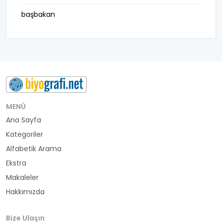
başbakan
belediye başkanı
besteci
buluş
bürokrat
MENÜ
Ana Sayfa
büyükelçi
Kategoriler
cumhurbaşkanı
Alfabetik Arama
Ekstra
denizci
Makaleler
Hakkımızda
din adamı
doktor
Bize Ulaşın