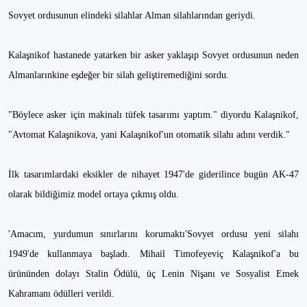
Sovyet ordusunun elindeki silahlar Alman silahlarından geriydi.
Kalaşnikof hastanede yatarken bir asker yaklaşıp Sovyet ordusunun neden
Almanlarınkine eşdeğer bir silah geliştiremediğini sordu.
"Böylece asker için makinalı tüfek tasarımı yaptım." diyordu Kalaşnikof,
"Avtomat Kalaşnikova, yani Kalaşnikof'un otomatik silahı adını verdik."
İlk tasarımlardaki eksikler de nihayet 1947'de giderilince bugün AK-47
olarak bildiğimiz model ortaya çıkmış oldu.
'Amacım, yurdumun sınırlarını korumaktı'Sovyet ordusu yeni silahı
1949'de kullanmaya başladı. Mihail Timofeyeviç Kalaşnikof'a bu
ürününden dolayı Stalin Ödülü, üç Lenin Nişanı ve Sosyalist Emek
Kahramanı ödülleri verildi.