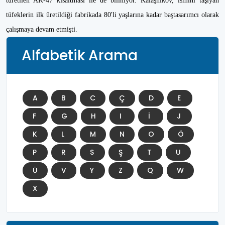
türetilen AK-47 kısaltması ile de biliniyor. Kalaşnikov, ismini taşıyan
tüfeklerin ilk üretildiği fabrikada 80'li yaşlarına kadar baştasarımcı olarak
çalışmaya devam etmişti.
Alfabetik Arama
A
B
C
Ç
D
E
F
G
H
I
İ
J
K
L
M
N
O
Ö
P
R
S
Ş
T
U
Ü
V
Y
Z
Q
W
X