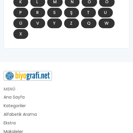
K
L
M
N
O
Ö
P
R
S
Ş
T
U
Ü
V
Y
Z
Q
W
X
MENÜ
Ana Sayfa
Kategoriler
Alfabetik Arama
Ekstra
Makaleler