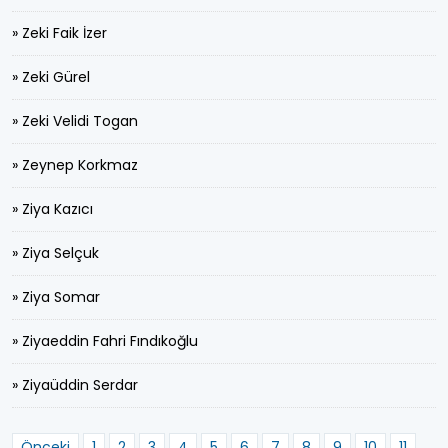
» Zeki Faik İzer
» Zeki Gürel
» Zeki Velidi Togan
» Zeynep Korkmaz
» Ziya Kazıcı
» Ziya Selçuk
» Ziya Somar
» Ziyaeddin Fahri Fındıkoğlu
» Ziyaüddin Serdar
Önceki
1
2
3
4
5
6
7
8
9
10
11