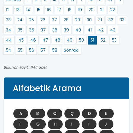
12
13
14
15
16
17
18
19
20
21
22
23
24
25
26
27
28
29
30
31
32
33
34
35
36
37
38
39
40
41
42
43
44
45
46
47
48
49
50
51
52
53
54
55
56
57
58
Sonraki
Bulunan kayıt : 1144 adet
Alfabetik Arama
A
B
C
Ç
D
E
F
G
H
I
İ
J