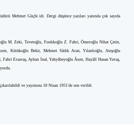
üdürü Mehmet Güçlü idi. Dergi düşünce yazıları yanında çok sayıda
uoğlu M. Zeki, Tevetoğlu, Fındıkoğlu Z. Fahri, Ömeroğlu Nihat Çetin,
zım, Kütükoğlu Bekir, Mehmet Sâdık Aran, Yılanlıoğlu, Ateşoğlu
, Fahri Ersavaş, Ayhan İnal, Yahyâbeyoğlu Âsım, Hayâlî Hasan Yavaş,
uyordu.
çıkarılabildi ve yayımına 10 Nisan 1951'de son verildi.