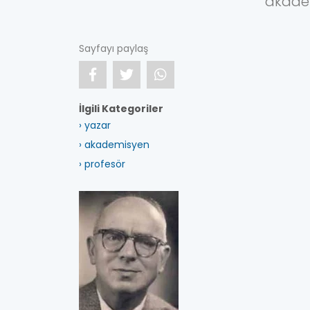
akade
Sayfayı paylaş
İlgili Kategoriler
› yazar
› akademisyen
› profesör