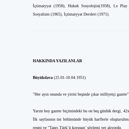
İçtimaiyyat (1958), Hukuk Sosyolojisi(1958), Le Play 
Sosyalizm (1965), İçtimaiyyat Dersleri (1971).
HAKKINDA YAZILANLAR
Büyükdava
(25.01-10.04.1951)
“Her ayın onunda ve yirmi beşinde çıkar milliyetçi gazete”
Yarım boy gazete biçimindeki bu on beş günlük dergi, 42x2
İlk sayfasının üst bölümünde büyük harflerle oluşturulmuş
resmi ve “Tanrı Türk’ü korusun’ söylemi yer alıyordu.