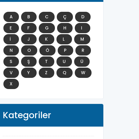
A
B
C
Ç
D
E
F
G
H
I
İ
J
K
L
M
N
O
Ö
P
R
S
Ş
T
U
Ü
V
Y
Z
Q
W
X
Kategoriler