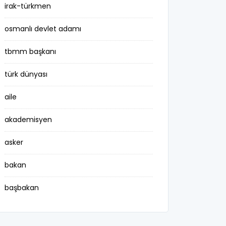
irak-türkmen
osmanlı devlet adamı
tbmm başkanı
türk dünyası
aile
akademisyen
asker
bakan
başbakan
belediye başkanı