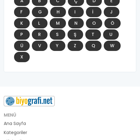
A
B
C
Ç
D
E
F
G
H
I
İ
J
K
L
M
N
O
Ö
P
R
S
Ş
T
U
Ü
V
Y
Z
Q
W
X
MENÜ
Ana Sayfa
Kategoriler