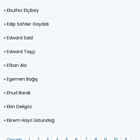
» Ebulfez Elçibey
» Edip Safder Gaydalı
» Edward Said
» Edward Taşçı
» Efkan Ala
» Egemen Bağış
» Ehud Barak
» Ekin Deligöz
» Ekrem Hayri Üstündağ
Önceki
1
2
3
4
5
6
7
8
9
10
11