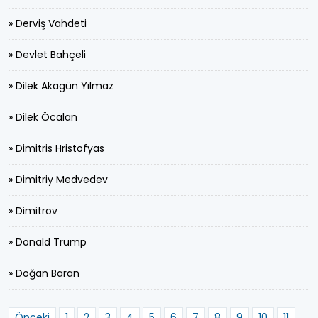
» Derviş Vahdeti
» Devlet Bahçeli
» Dilek Akagün Yılmaz
» Dilek Öcalan
» Dimitris Hristofyas
» Dimitriy Medvedev
» Dimitrov
» Donald Trump
» Doğan Baran
Önceki
1
2
3
4
5
6
7
8
9
10
11