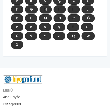
A
B
C
Ç
D
E
F
G
H
I
İ
J
K
L
M
N
O
Ö
P
R
S
Ş
T
U
Ü
V
Y
Z
Q
W
X
MENÜ
Ana Sayfa
Kategoriler