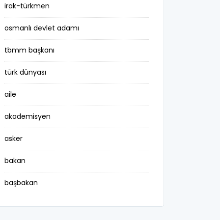
irak-türkmen
osmanlı devlet adamı
tbmm başkanı
türk dünyası
aile
akademisyen
asker
bakan
başbakan
belediye başkanı