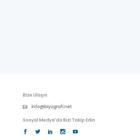
besteci
buluş
bürokrat
büyükelçi
cumhurbaşkanı
denizci
din adamı
Bize Ulaşın
doktor
info@biyografi.net
fotoğrafçı
Sosyal Medya'da Bizi Takip Edin
futbol