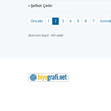
» Şefkat Çetin
Önceki
1
2
3
4
5
6
7
Sonrak
Bulunan kayıt : 140 adet