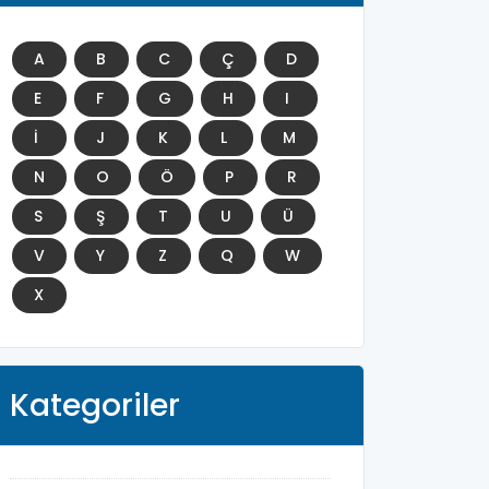
A
B
C
Ç
D
E
F
G
H
I
İ
J
K
L
M
N
O
Ö
P
R
S
Ş
T
U
Ü
V
Y
Z
Q
W
X
Kategoriler