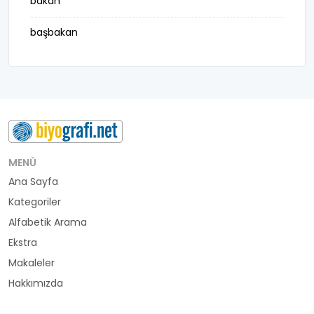
bakan
başbakan
belediye başkanı
besteci
buluş
bürokrat
MENÜ
Ana Sayfa
büyükelçi
Kategoriler
cumhurbaşkanı
Alfabetik Arama
Ekstra
denizci
Makaleler
Hakkımızda
din adamı