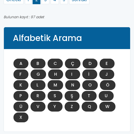
Bulunan kayıt : 97 adet
Alfabetik Arama
A
B
C
Ç
D
E
F
G
H
I
İ
J
K
L
M
N
O
Ö
P
R
S
Ş
T
U
Ü
V
Y
Z
Q
W
X