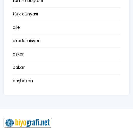
tbmm başkanı
türk dünyası
aile
akademisyen
asker
bakan
başbakan
belediye başkanı
besteci
buluş