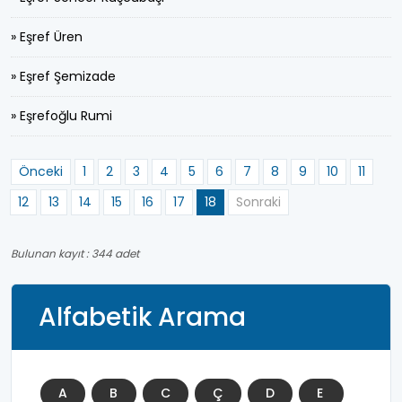
» Eşref Üren
» Eşref Şemizade
» Eşrefoğlu Rumi
Önceki
1
2
3
4
5
6
7
8
9
10
11
12
13
14
15
16
17
18
Sonraki
Bulunan kayıt : 344 adet
Alfabetik Arama
A
B
C
Ç
D
E