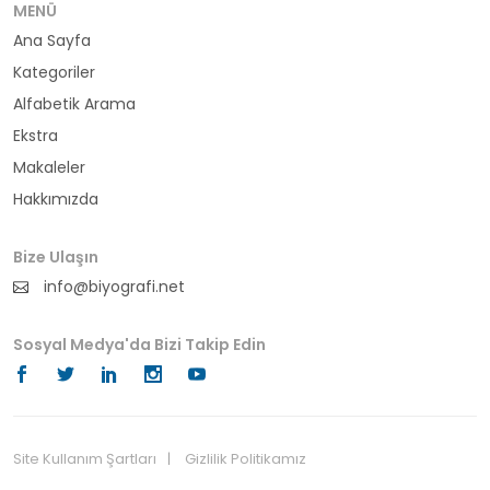
bürokrat
MENÜ
Ana Sayfa
büyükelçi
Kategoriler
cumhurbaşkanı
Alfabetik Arama
Ekstra
denizci
Makaleler
Hakkımızda
din adamı
doktor
Bize Ulaşın
info@biyografi.net
fotoğrafçı
Sosyal Medya'da Bizi Takip Edin
futbol
fıkra kahramanı
gazeteci
Site Kullanım Şartları
Gizlilik Politikamız
© 2024 Biyografi.net