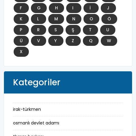
F
G
H
I
İ
J
K
L
M
N
O
Ö
P
R
S
Ş
T
U
Ü
V
Y
Z
Q
W
X
Kategoriler
irak-türkmen
osmanlı devlet adamı