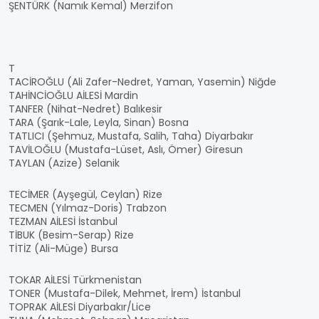
ŞENTÜRK (Namık Kemal) Merzifon
T
TACİROĞLU (Ali Zafer-Nedret, Yaman, Yasemin) Niğde
TAHİNCİOĞLU AİLESİ Mardin
TANFER (Nihat-Nedret) Balıkesir
TARA (Şarık-Lale, Leyla, Sinan) Bosna
TATLICI (Şehmuz, Mustafa, Salih, Taha) Diyarbakır
TAVİLOĞLU (Mustafa-Lüset, Aslı, Ömer) Giresun
TAYLAN (Azize) Selanik
TECİMER (Ayşegül, Ceylan) Rize
TECMEN (Yılmaz-Doris) Trabzon
TEZMAN AİLESİ İstanbul
TİBUK (Besim-Serap) Rize
TİTİZ (Ali-Müge) Bursa
TOKAR AİLESİ Türkmenistan
TONER (Mustafa-Dilek, Mehmet, İrem) İstanbul
TOPRAK AİLESİ Diyarbakır/Lice