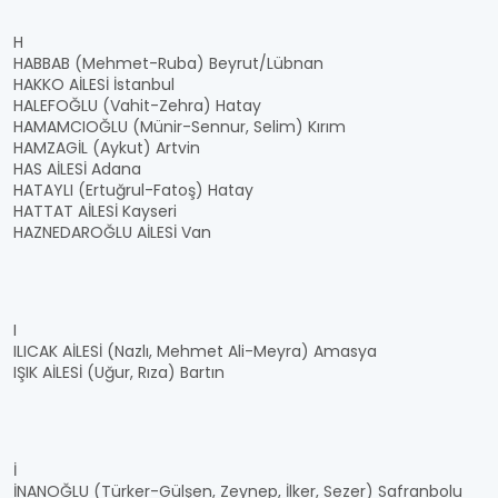
H
HABBAB (Mehmet-Ruba) Beyrut/Lübnan
HAKKO AİLESİ İstanbul
HALEFOĞLU (Vahit-Zehra) Hatay
HAMAMCIOĞLU (Münir-Sennur, Selim) Kırım
HAMZAGİL (Aykut) Artvin
HAS AİLESİ Adana
HATAYLI (Ertuğrul-Fatoş) Hatay
HATTAT AİLESİ Kayseri
HAZNEDAROĞLU AİLESİ Van
I
ILICAK AİLESİ (Nazlı, Mehmet Ali-Meyra) Amasya
IŞIK AİLESİ (Uğur, Rıza) Bartın
İ
İNANOĞLU (Türker-Gülşen, Zeynep, İlker, Sezer) Safranbolu