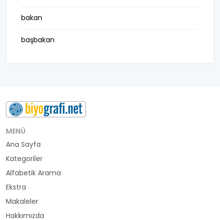
bakan
başbakan
belediye başkanı
besteci
buluş
bürokrat
MENÜ
Ana Sayfa
büyükelçi
Kategoriler
cumhurbaşkanı
Alfabetik Arama
Ekstra
denizci
Makaleler
Hakkımızda
din adamı