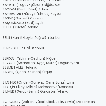
BARLAS (Mehmet-Canan) Gaziantep
BAYATLI (Togay-Şükran) Niğde/Bor
BAYKAM (Bedri-Sibel) Adana
BAYRAKTAR (Hüseyin/Nimet) Kayseri
BAŞAR (Günseli) Giresun
BAŞESKİOĞLU (Zeki) Aydın
BEHLİL (Yüksel) Adana
BELLİ (Hamit-Leyla, Tuğrul) İstanbul
BENARDETE AİLESİ İstanbul
BERKOL (Yıldırım-Ceyhun) Niğde
BEYAZIT (Selahattin-Ayşe, Murat) Doğubeyazıt
BEZMEN AİLESİ Selanik
BİRANIŞ (Çetin-Kezban) Ürgüp
BİLGİNER (Önder-Gönenç, Cem, Banu) İzmir
BİLGİŞİN (İlkay-Mihta) Makedonya/Manastır
BİLİMER (Geray-Zerrin) Gürcistan/Ahıska
BORONKAY (Zoltan-Yücel, Sibel, Selin, Simla) Macaristan