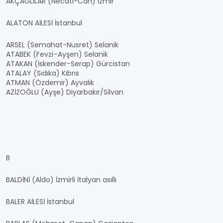
AKÇAĞLILAR (Necati-Can) İzmir
ALATON AİLESİ İstanbul
ARSEL (Semahat-Nusret) Selanik
ATABEK (Fevzi–Ayşen) Selanik
ATAKAN (İskender-Serap) Gürcistan
ATALAY (Sıdıka) Kıbrıs
ATMAN (Özdemir) Ayvalık
AZİZOĞLU (Ayşe) Diyarbakır/Silvan
B
BALDİNİ (Aldo) İzmirli İtalyan asıllı
BALER AİLESİ İstanbul