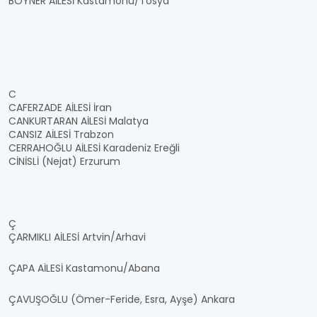
BOYNER AİLESİ Kastamonu/Tosya
C
CAFERZADE AİLESİ İran
CANKURTARAN AİLESİ Malatya
CANSIZ AİLESİ Trabzon
CERRAHOĞLU AİLESİ Karadeniz Ereğli
CİNİSLİ (Nejat) Erzurum
Ç
ÇARMIKLI AİLESİ Artvin/Arhavi
ÇAPA AİLESİ Kastamonu/Abana
ÇAVUŞOĞLU (Ömer-Feride, Esra, Ayşe) Ankara