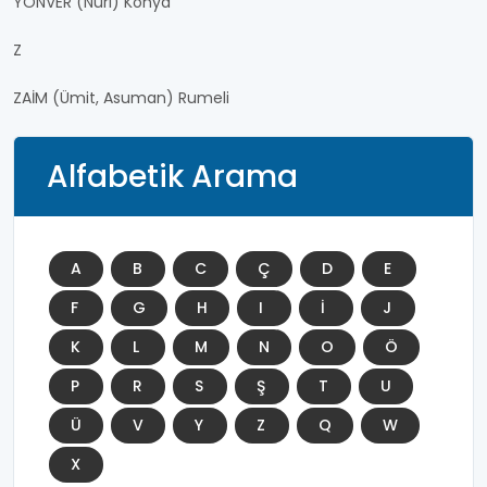
YÖNVER (Nuri) Konya
Z
ZAİM (Ümit, Asuman) Rumeli
Alfabetik Arama
A
B
C
Ç
D
E
F
G
H
I
İ
J
K
L
M
N
O
Ö
P
R
S
Ş
T
U
Ü
V
Y
Z
Q
W
X