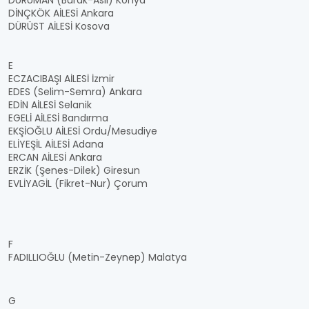
DURUMAN (Burak-Aslı) Konya
DİNÇKÖK AİLESİ Ankara
DÜRÜST AİLESİ Kosova
E
ECZACIBAŞI AİLESİ İzmir
EDES (Selim-Semra) Ankara
EDİN AİLESİ Selanik
EGELİ AİLESİ Bandırma
EKŞİOĞLU AİLESİ Ordu/Mesudiye
ELİYEŞİL AİLESİ Adana
ERCAN AİLESİ Ankara
ERZİK (Şenes-Dilek) Giresun
EVLİYAGİL (Fikret-Nur) Çorum
F
FADILLIOĞLU (Metin-Zeynep) Malatya
G