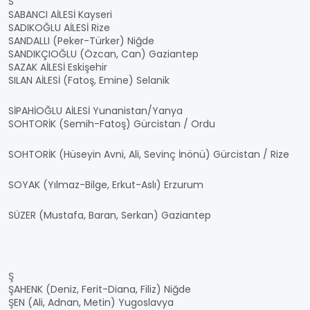
S
SABANCI AİLESİ Kayseri
SADIKOĞLU AİLESİ Rize
SANDALLI (Peker-Türker) Niğde
SANDIKÇIOĞLU (Özcan, Can) Gaziantep
SAZAK AİLESİ Eskişehir
SILAN AİLESİ (Fatoş, Emine) Selanik
SİPAHİOĞLU AİLESİ Yunanistan/Yanya
SOHTORİK (Semih-Fatoş) Gürcistan / Ordu
SOHTORİK (Hüseyin Avni, Ali, Sevinç İnönü) Gürcistan / Rize
SOYAK (Yılmaz-Bilge, Erkut-Aslı) Erzurum
SÜZER (Mustafa, Baran, Serkan) Gaziantep
Ş
ŞAHENK (Deniz, Ferit-Diana, Filiz) Niğde
ŞEN (Ali, Adnan, Metin) Yugoslavya