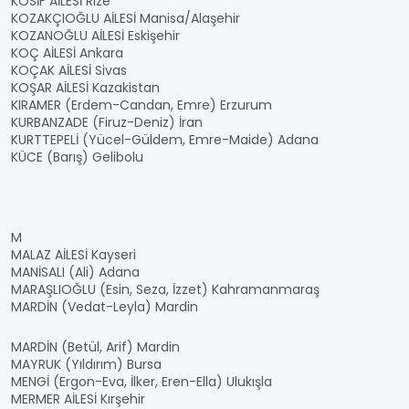
KOSİF AİLESİ Rize
KOZAKÇIOĞLU AİLESİ Manisa/Alaşehir
KOZANOĞLU AİLESİ Eskişehir
KOÇ AİLESİ Ankara
KOÇAK AİLESİ Sivas
KOŞAR AİLESİ Kazakistan
KIRAMER (Erdem-Candan, Emre) Erzurum
KURBANZADE (Firuz-Deniz) İran
KURTTEPELİ (Yücel-Güldem, Emre-Maide) Adana
KÜCE (Barış) Gelibolu
M
MALAZ AİLESİ Kayseri
MANİSALI (Ali) Adana
MARAŞLIOĞLU (Esin, Seza, İzzet) Kahramanmaraş
MARDİN (Vedat-Leyla) Mardin
MARDİN (Betül, Arif) Mardin
MAYRUK (Yıldırım) Bursa
MENGİ (Ergon-Eva, İlker, Eren-Ella) Ulukışla
MERMER AİLESİ Kırşehir