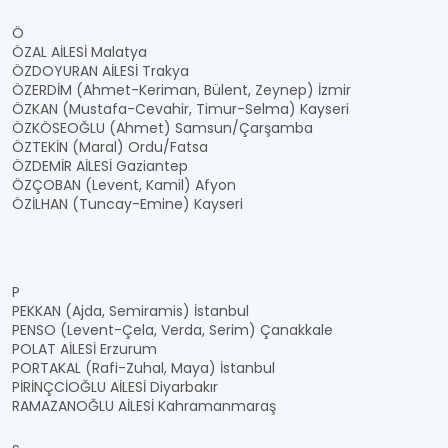
Ö
ÖZAL AİLESİ Malatya
ÖZDOYURAN AİLESİ Trakya
ÖZERDİM (Ahmet-Keriman, Bülent, Zeynep) İzmir
ÖZKAN (Mustafa-Cevahir, Timur-Selma) Kayseri
ÖZKÖSEOĞLU (Ahmet) Samsun/Çarşamba
ÖZTEKİN (Maral) Ordu/Fatsa
ÖZDEMİR AİLESİ Gaziantep
ÖZÇOBAN (Levent, Kamil) Afyon
ÖZİLHAN (Tuncay-Emine) Kayseri
P
PEKKAN (Ajda, Semiramis) İstanbul
PENSO (Levent-Çela, Verda, Serim) Çanakkale
POLAT AİLESİ Erzurum
PORTAKAL (Rafi-Zuhal, Maya) İstanbul
PİRİNÇCİOĞLU AİLESİ Diyarbakır
RAMAZANOĞLU AİLESİ Kahramanmaraş