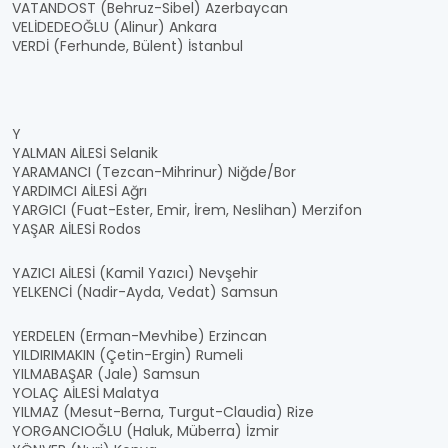
VATANDOST (Behruz-Sibel) Azerbaycan
VELİDEDEOĞLU (Alinur) Ankara
VERDİ (Ferhunde, Bülent) İstanbul
Y
YALMAN AİLESİ Selanik
YARAMANCI (Tezcan-Mihrinur) Niğde/Bor
YARDIMCI AİLESİ Ağrı
YARGICI (Fuat-Ester, Emir, İrem, Neslihan) Merzifon
YAŞAR AİLESİ Rodos
YAZICI AİLESİ (Kamil Yazıcı) Nevşehir
YELKENCİ (Nadir-Ayda, Vedat) Samsun
YERDELEN (Erman-Mevhibe) Erzincan
YILDIRIMAKIN (Çetin-Ergin) Rumeli
YILMABAŞAR (Jale) Samsun
YOLAÇ AİLESİ Malatya
YILMAZ (Mesut-Berna, Turgut-Claudia) Rize
YORGANCIOĞLU (Haluk, Müberra) İzmir