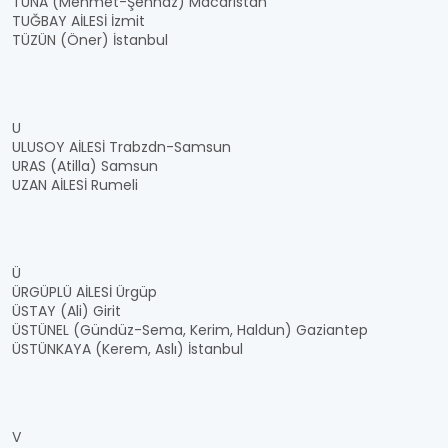
TUNA (Mehmet-Şehnaz) Macaristan
TUĞBAY AİLESİ İzmit
TÜZÜN (Öner) İstanbul
U
ULUSOY AİLESİ Trabzdn-Samsun
URAS (Atilla) Samsun
UZAN AİLESİ Rumeli
Ü
ÜRGÜPLÜ AİLESİ Ürgüp
ÜSTAY (Ali) Girit
ÜSTÜNEL (Gündüz-Sema, Kerim, Haldun) Gaziantep
ÜSTÜNKAYA (Kerem, Aslı) İstanbul
V