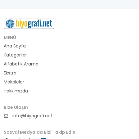
besteci
buluş
bürokrat
MENÜ
Ana Sayfa
büyükelçi
Kategoriler
cumhurbaşkanı
Alfabetik Arama
Ekstra
denizci
Makaleler
Hakkımızda
din adamı
doktor
Bize Ulaşın
info@biyografi.net
fotoğrafçı
Sosyal Medya'da Bizi Takip Edin
futbol