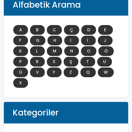
Alfabetik Arama
A
B
C
Ç
D
E
F
G
H
I
İ
J
K
L
M
N
O
Ö
P
R
S
Ş
T
U
Ü
V
Y
Z
Q
W
X
Kategoriler