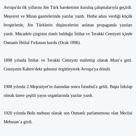
Avrupa'da ilk yıllarını Jön Türk hareketinin kuruluş çalışmalarıyla geçirdi.
Meşveret ve Mizan gazetelerinde yazılar yazdı. Hutbe adını verdiği küçük
broşürlerde, Jön Türklerin düşüncelerini anlatan propaganda yazıları
yazdı. Mücadele çizgisini ılımlı bulduğu İttihat ve Terakki Cemiyeti içinde
Osmanlı İhtilal Fırkasını kurdu (Ocak 1896).
1898 yılında İttihat ve Terakki Cemiyeti müfettişi olarak Mısır'a gitti.
Cemiyetin Kahire'deki şubesini örgütleyerek Avrupa'ya döndü.
1908 yılında 2.Meşrutiyet'in ilanından sonra İstanbul'a geldi. Başta İnkılap
olmak üzere çeşitli yayın organlarında yazılar yazdı.
1920 yılında Bolu mebusu olarak son Osmanlı parlamentosu olan Meclisi
Mebusan’a girdi.