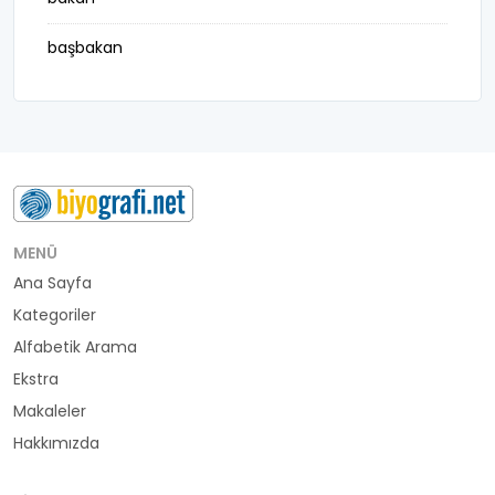
başbakan
belediye başkanı
besteci
buluş
bürokrat
MENÜ
Ana Sayfa
büyükelçi
Kategoriler
cumhurbaşkanı
Alfabetik Arama
Ekstra
denizci
Makaleler
Hakkımızda
din adamı