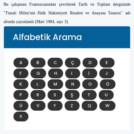
Bu çalışması Fransızcasından çevrilerek Tarih ve Toplum dergisinde
"Tunalı Hilmi'nin Halk Hakimiyeti Risalesi ve Anayasa Tasarısı" adı
altında yayınlandı (Mart 1984, sayı 3).
Alfabetik Arama
A
B
C
Ç
D
E
F
G
H
I
İ
J
K
L
M
N
O
Ö
P
R
S
Ş
T
U
Ü
V
Y
Z
Q
W
X