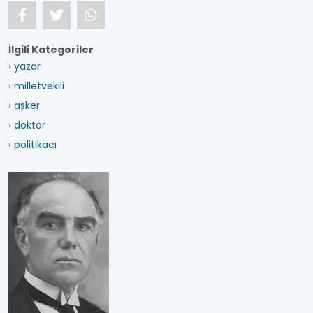
İlgili Kategoriler
› yazar
› milletvekili
› asker
› doktor
› politikacı