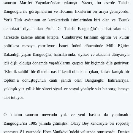
sanırım Marifet Yayınları’ndan çıkmıştı. Yazıcı, bu eserde Tahsin
Banguoğlu ile görüşmelerini ve Hocanın fikirlerini bir araya getiriyordu.
Yerli Türk aydınının en karakteristik isimlerinden biri olan ve ‘Buruk
demokrat’ diye anılan Prof. Dr. Tahsin Banguoğlu’nun hatıralarından
hareketle kaleme alınan kitapta, Cumhuriyet tarihinin eğitim ve kültür
politikası masaya yatırılıyor. İsmet İnönü döneminde Milli Eğitim
Bakanlığı yapan Banguoğlu, hatıralarında, siyaset ve akademi dünyasıyla
içli dışlı olduğu dönemde yaşadıklarını çarpıcı bir biçimde dile getiriyor.
‘Kimlik sahibi’ bir ülkenin nasıl ‘kendi olmaktan çıkan, kafası karışık bir
toplum’a dönüştüğünün canlı şahidi olan Banguoğlu, hâtıralarıyla,
yaklaşık yüz yıllık bir süreci siyasî ve sosyal yönüyle sıkı bir sorgulamaya
tabi tutuyor.
O kitabın sanırım mevcudu yok ve yeni baskısı da yapılmadı.
Banguoğlu’na 1985 yılında gitmiştik. Olcay Bey kendisiyle bir röportaj
yapmıştı. 81 yaşındaki Hoca Vaniköyü’ndeki yalısında oturuyordu. Denize