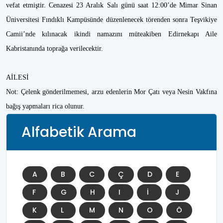
vefat etmiştir. Cenazesi 23 Aralık Salı günü saat 12:00’de Mimar Sinan
Üniversitesi Fındıklı Kampüsünde düzenlenecek törenden sonra Teşvikiye
Camii’nde kılınacak ikindi namazını müteakiben Edirnekapı Aile
Kabristanında toprağa verilecektir.
AİLESİ
Not: Çelenk gönderilmemesi, arzu edenlerin Mor Çatı veya Nesin Vakfına
bağış yapmaları rica olunur.
Alfabetik Arama
A
B
C
Ç
D
E
F
G
H
I
İ
J
K
L
M
N
O
Ö