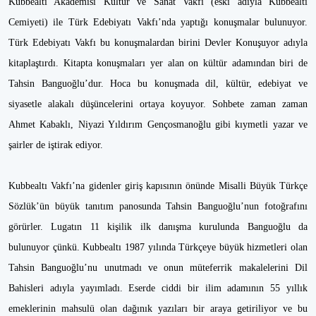
Kubbealtı Akademisi Kültür ve Sanat Vakfı (eski adıyla Kubbealtı
Cemiyeti) ile Türk Edebiyatı Vakfı’nda yaptığı konuşmalar bulunuyor.
Türk Edebiyatı Vakfı bu konuşmalardan birini Devler Konuşuyor adıyla
kitaplaştırdı. Kitapta konuşmaları yer alan on kültür adamından biri de
Tahsin Banguoğlu’dur. Hoca bu konuşmada dil, kültür, edebiyat ve
siyasetle alakalı düşüncelerini ortaya koyuyor. Sohbete zaman zaman
Ahmet Kabaklı, Niyazi Yıldırım Gençosmanoğlu gibi kıymetli yazar ve
şairler de iştirak ediyor.
Kubbealtı Vakfı’na gidenler giriş kapısının önünde Misalli Büyük Türkçe
Sözlük’ün büyük tanıtım panosunda Tahsin Banguoğlu’nun fotoğrafını
görürler. Lugatın 11 kişilik ilk danışma kurulunda Banguoğlu da
bulunuyor çünkü. Kubbealtı 1987 yılında Türkçeye büyük hizmetleri olan
Tahsin Banguoğlu’nu unutmadı ve onun müteferrik makalelerini Dil
Bahisleri adıyla yayımladı. Eserde ciddi bir ilim adamının 55 yıllık
emeklerinin mahsulü olan dağınık yazıları bir araya getiriliyor ve bu