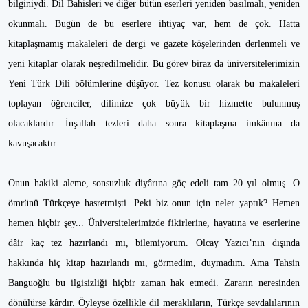
bilginiydi. Dil Bahisleri ve diğer bütün eserleri yeniden basılmalı, yeniden
okunmalı. Bugün de bu eserlere ihtiyaç var, hem de çok. Hatta
kitaplaşmamış makaleleri de dergi ve gazete köşelerinden derlenmeli ve
yeni kitaplar olarak neşredilmelidir. Bu görev biraz da üniversitelerimizin
Yeni Türk Dili bölümlerine düşüyor. Tez konusu olarak bu makaleleri
toplayan öğrenciler, dilimize çok büyük bir hizmette bulunmuş
olacaklardır. İnşallah tezleri daha sonra kitaplaşma imkânına da
kavuşacaktır.
Onun hakiki aleme, sonsuzluk diyârına göç edeli tam 20 yıl olmuş. O
ömrünü Türkçeye hasretmişti. Peki biz onun için neler yaptık? Hemen
hemen hiçbir şey... Üniversitelerimizde fikirlerine, hayatına ve eserlerine
dâir kaç tez hazırlandı mı, bilemiyorum. Olcay Yazıcı’nın dışında
hakkında hiç kitap hazırlandı mı, görmedim, duymadım. Ama Tahsin
Banguoğlu bu ilgisizliği hiçbir zaman hak etmedi. Zararın neresinden
dönülürse kârdır. Öyleyse özellikle dil meraklıların, Türkçe sevdalılarının