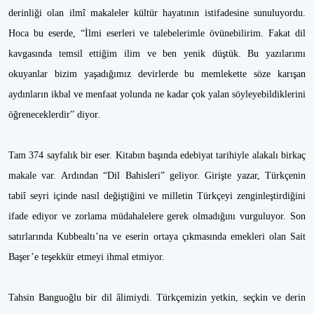
derinliği olan ilmî makaleler kültür hayatının istifadesine sunuluyordu.
Hoca bu eserde, “İlmi eserleri ve talebelerimle övünebilirim. Fakat dil
kavgasında temsil ettiğim ilim ve ben yenik düştük. Bu yazılarımı
okuyanlar bizim yaşadığımız devirlerde bu memlekette söze karışan
aydınların ikbal ve menfaat yolunda ne kadar çok yalan söyleyebildiklerini
öğreneceklerdir” diyor.
Tam 374 sayfalık bir eser. Kitabın başında edebiyat tarihiyle alakalı birkaç
makale var. Ardından “Dil Bahisleri” geliyor. Girişte yazar, Türkçenin
tabiî seyri içinde nasıl değiştiğini ve milletin Türkçeyi zenginleştirdiğini
ifade ediyor ve zorlama müdahalelere gerek olmadığını vurguluyor. Son
satırlarında Kubbealtı’na ve eserin ortaya çıkmasında emekleri olan Sait
Başer’e teşekkür etmeyi ihmal etmiyor.
Tahsin Banguoğlu bir dil âlimiydi. Türkçemizin yetkin, seçkin ve derin