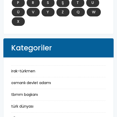
P
R
S
Ş
T
U
Ü
V
Y
Z
Q
W
X
Kategoriler
irak-türkmen
osmanlı devlet adamı
tbmm başkanı
türk dünyası