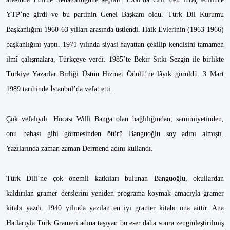
YTP’ne girdi ve bu partinin Genel Başkanı oldu. Türk Dil Kurumu
Başkanlığını 1960-63 yılları arasında üstlendi. Halk Evlerinin (1963-1966)
başkanlığını yaptı. 1971 yılında siyasi hayattan çekilip kendisini tamamen
ilmî çalışmalara, Türkçeye verdi. 1985’te Bekir Sıtkı Sezgin ile birlikte
Türkiye Yazarlar Birliği Üstün Hizmet Ödülü’ne lâyık görüldü. 3 Mart
1989 tarihinde İstanbul’da vefat etti.
Çok vefalıydı. Hocası Willi Banga olan bağlılığından, samimiyetinden,
onu babası gibi görmesinden ötürü Banguoğlu soy adını almıştı.
Yazılarında zaman zaman Dermend adını kullandı.
Türk Dili’ne çok önemli katkıları bulunan Banguoğlu, okullardan
kaldırılan gramer derslerini yeniden programa koymak amacıyla gramer
kitabı yazdı. 1940 yılında yazılan en iyi gramer kitabı ona aittir. Ana
Hatlarıyla Türk Grameri adına taşıyan bu eser daha sonra zenginleştirilmiş