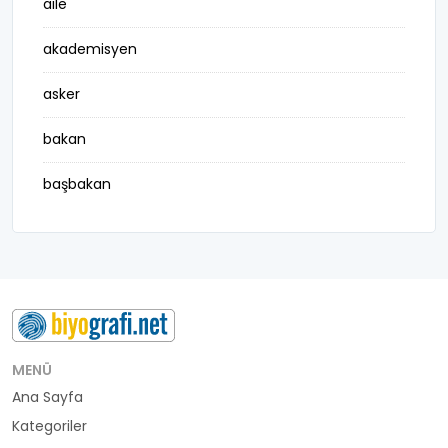
aile
akademisyen
asker
bakan
başbakan
belediye başkanı
besteci
buluş
bürokrat
MENÜ
Ana Sayfa
büyükelçi
Kategoriler