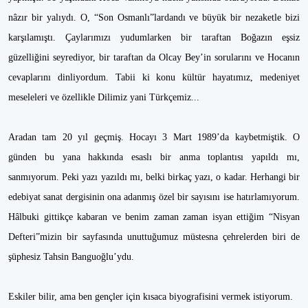
nâzır bir yalıydı. O, “Son Osmanlı”lardandı ve büyük bir nezaketle bizi
karşılamıştı. Çaylarımızı yudumlarken bir taraftan Boğazın eşsiz
güzelliğini seyrediyor, bir taraftan da Olcay Bey’in sorularını ve Hocanın
cevaplarını dinliyordum. Tabii ki konu kültür hayatımız, medeniyet
meseleleri ve özellikle Dilimiz yani Türkçemiz...
Aradan tam 20 yıl geçmiş. Hocayı 3 Mart 1989’da kaybetmiştik. O
günden bu yana hakkında esaslı bir anma toplantısı yapıldı mı,
sanmıyorum. Peki yazı yazıldı mı, belki birkaç yazı, o kadar. Herhangi bir
edebiyat sanat dergisinin ona adanmış özel bir sayısını ise hatırlamıyorum.
Hâlbuki gittikçe kabaran ve benim zaman zaman isyan ettiğim “Nisyan
Defteri”mizin bir sayfasında unuttuğumuz müstesna çehrelerden biri de
şüphesiz Tahsin Banguoğlu’ydu.
Eskiler bilir, ama ben gençler için kısaca biyografisini vermek istiyorum.