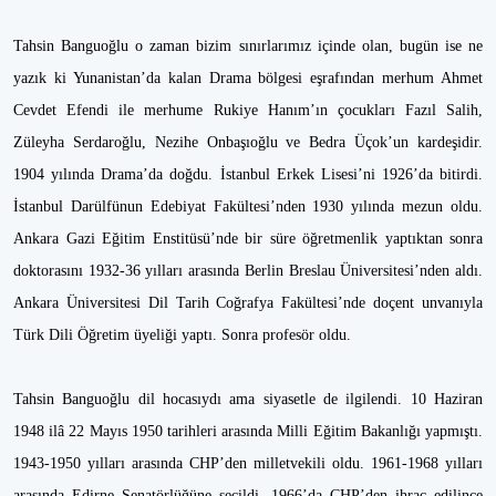
Tahsin Banguoğlu o zaman bizim sınırlarımız içinde olan, bugün ise ne
yazık ki Yunanistan’da kalan Drama bölgesi eşrafından merhum Ahmet
Cevdet Efendi ile merhume Rukiye Hanım’ın çocukları Fazıl Salih,
Züleyha Serdaroğlu, Nezihe Onbaşıoğlu ve Bedra Üçok’un kardeşidir.
1904 yılında Drama’da doğdu. İstanbul Erkek Lisesi’ni 1926’da bitirdi.
İstanbul Darülfünun Edebiyat Fakültesi’nden 1930 yılında mezun oldu.
Ankara Gazi Eğitim Enstitüsü’nde bir süre öğretmenlik yaptıktan sonra
doktorasını 1932-36 yılları arasında Berlin Breslau Üniversitesi’nden aldı.
Ankara Üniversitesi Dil Tarih Coğrafya Fakültesi’nde doçent unvanıyla
Türk Dili Öğretim üyeliği yaptı. Sonra profesör oldu.
Tahsin Banguoğlu dil hocasıydı ama siyasetle de ilgilendi. 10 Haziran
1948 ilâ 22 Mayıs 1950 tarihleri arasında Milli Eğitim Bakanlığı yapmıştı.
1943-1950 yılları arasında CHP’den milletvekili oldu. 1961-1968 yılları
arasında Edirne Senatörlüğüne seçildi. 1966’da CHP’den ihraç edilince