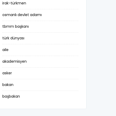
irak-türkmen
osmanlı devlet adamı
tbmm başkanı
türk dünyası
aile
akademisyen
asker
bakan
başbakan
belediye başkanı