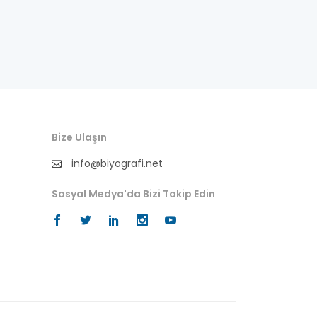
istihbarat
işinsanı
karikatürist
kendi dilinden yaşamöyküsü
Bize Ulaşın
kral
info@biyografi.net
manken
Sosyal Medya'da Bizi Takip Edin
mareşal
marka
milletvekili
mimar