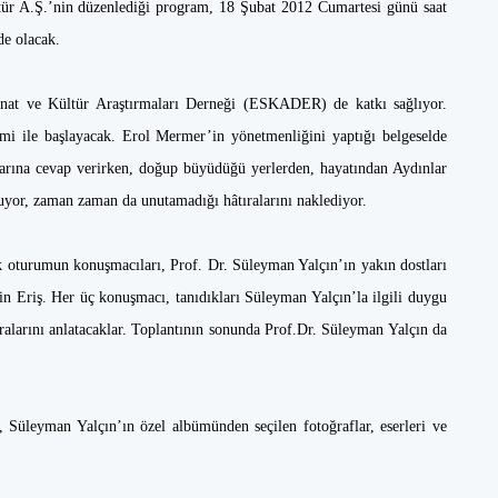
tür A.Ş.’nin düzenlediği program, 18 Şubat 2012 Cumartesi günü saat
de olacak.
nat ve Kültür Araştırmaları Derneği (ESKADER) de katkı sağlıyor.
mi ile başlayacak. Erol Mermer’in yönetmenliğini yaptığı belgeselde
arına cevap verirken, doğup büyüdüğü yerlerden, hayatından Aydınlar
nuyor, zaman zaman da unutamadığı hâtıralarını naklediyor.
 oturumun konuşmacıları, Prof. Dr. Süleyman Yalçın’ın yakın dostları
in Eriş. Her üç konuşmacı, tanıdıkları Süleyman Yalçın’la ilgili duygu
ıralarını anlatacaklar. Toplantının sonunda Prof.Dr. Süleyman Yalçın da
Süleyman Yalçın’ın özel albümünden seçilen fotoğraflar, eserleri ve