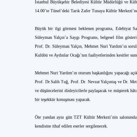
İstanbul Büyükşehir Belediyesi Kültür Müdürlüğü ve Kül
14.00’te Tünel’deki Tarık Zafer Tunaya Kültür Merkezi’n
Büyük bir ilgi görmesi beklenen programa, Edebiyat Sa
Süleyman Yalçın’a Saygı Programı, belgesel film gösteri
Prof. Dr. Süleyman Yalçın, Mehmet Nuri Yardım’ın sorul
Kulübü ve Aydınlar Ocağı’nın faaliyetlerinden kesitler su
Mehmet Nuri Yardım’ın oturum başkanlığını yapacağı açık
Prof. Dr.Salih Tuğ, Prof. Dr. Nevzat Yalçıntaş ve Dr. Met
ve düşüncelerini dinleyicilerle paylaşacak ve müşterek hât
bir teşekkür konuşması yapacak.
Öte yandan aynı gün TZT Kültür Merkezi’nin salonunda, 
kendisine ithaf edilen eserler sergilenecek.