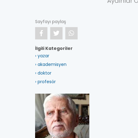
Aydınlar O
Sayfayı paylaş
İlgili Kategoriler
› yazar
› akademisyen
› doktor
› profesör