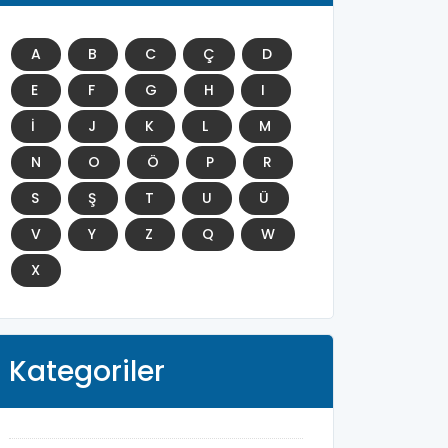
A
B
C
Ç
D
E
F
G
H
I
İ
J
K
L
M
N
O
Ö
P
R
S
Ş
T
U
Ü
V
Y
Z
Q
W
X
Kategoriler