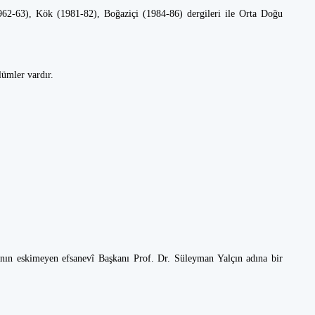
962-63), Kök (1981-82), Boğaziçi (1984-86) dergileri ile Orta Doğu
lümler vardır.
ı’nın eskimeyen efsanevî Başkanı Prof. Dr. Süleyman Yalçın adına bir