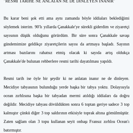
"RESMİ TARİHE NE ANLATAN NE DE DİNLEYEN İNANIR"
Bu karar beni şok etti ama aynı zamanda böyle iddiaları beklediğimi
söylemek isterim. 90'lı yıllarda Çanakkale'ye sürekli giderdim ve ziyaretçi
sayısının düşük olduğunu görürdüm. Bir süre sonra Çanakkale savaşı
gündemimize geldikçe ziyaretçilerin sayısı da artmaya başladı. Sayının
artması bazılarını rahatsız etmiş olacak ki sayıda artış oldukça
Çanakkale'de bulunan rehberlere resmi tarihi dayatılması yapıldı.
Resmi tarih ise öyle bir şeydir ki ne anlatan inanır ne de dinleyen.
Mecidiye tabyasının bulunduğu yerde başka bir tabya yoktu. Dolayısıyla
ocean zırhlısına başka bir tabyadan mermi atıldığı iddiaları da doğru
değildir. Mecidiye tabyası dövüldükten sonra 6 toptan geriye sadece 3 top
kalmıştır çünkü diğer 3 top saldırının etkisiyle toprak altına gömülmüştür.
Zaten sağlam olan 3 topu kullanan seyit onbaşı Fransız zırhlısı Ocean'ı
batırmıştır.