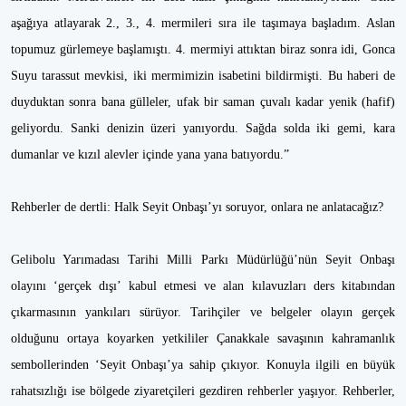
aşağıya atlayarak 2., 3., 4. mermileri sıra ile taşımaya başladım. Aslan
topumuz gürlemeye başlamıştı. 4. mermiyi attıktan biraz sonra idi, Gonca
Suyu tarassut mevkisi, iki mermimizin isabetini bildirmişti. Bu haberi de
duyduktan sonra bana gülleler, ufak bir saman çuvalı kadar yenik (hafif)
geliyordu. Sanki denizin üzeri yanıyordu. Sağda solda iki gemi, kara
dumanlar ve kızıl alevler içinde yana yana batıyordu.”
Rehberler de dertli: Halk Seyit Onbaşı’yı soruyor, onlara ne anlatacağız?
Gelibolu Yarımadası Tarihi Milli Parkı Müdürlüğü’nün Seyit Onbaşı
olayını ‘gerçek dışı’ kabul etmesi ve alan kılavuzları ders kitabından
çıkarmasının yankıları sürüyor. Tarihçiler ve belgeler olayın gerçek
olduğunu ortaya koyarken yetkililer Çanakkale savaşının kahramanlık
sembollerinden ‘Seyit Onbaşı’ya sahip çıkıyor. Konuyla ilgili en büyük
rahatsızlığı ise bölgede ziyaretçileri gezdiren rehberler yaşıyor. Rehberler,