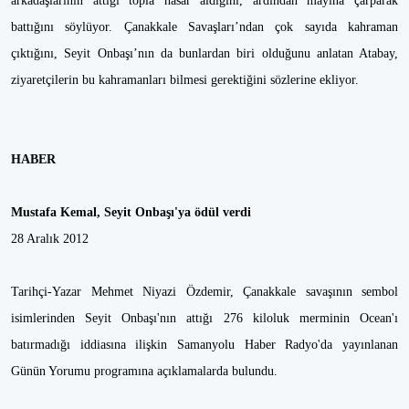
arkadaşlarının attığı topla hasar aldığını, ardından mayına çarparak
battığını söylüyor. Çanakkale Savaşları’ndan çok sayıda kahraman
çıktığını, Seyit Onbaşı’nın da bunlardan biri olduğunu anlatan Atabay,
ziyaretçilerin bu kahramanları bilmesi gerektiğini sözlerine ekliyor.
HABER
Mustafa Kemal, Seyit Onbaşı'ya ödül verdi
28 Aralık 2012
Tarihçi-Yazar Mehmet Niyazi Özdemir, Çanakkale savaşının sembol
isimlerinden Seyit Onbaşı'nın attığı 276 kiloluk merminin Ocean'ı
batırmadığı iddiasına ilişkin Samanyolu Haber Radyo'da yayınlanan
Günün Yorumu programına açıklamalarda bulundu.