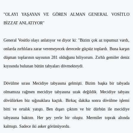
"OLAYI YAŞAYAN VE GÖREN ALMAN GENERAL VOSİTLO
BİZZAT ANLATIYOR"
General Vositlo olayı anlatıyor ve diyor ki: "Bizim çok az topumuz vardı,
onlarda zırhlılara zarar veremeyecek derecede güçsüz toplardı. Buna karşın
düşman toplarının sayısının 281 olduğunu biliyorum. Zırhlı gemiler deniz
kıyısında bulunan bütün tabyaları dövmekteydi.
Dövülme sırası Mecidiye tabyasına gelmişti. Bizim başka bir tabyada
olmamıza rağmen mecidiye tabyasına uzak değildik. Mecidiye tabyası
dövülürken biz sığınaklara kaçtık. Birkaç dakika sonra dövülme işlemi
bitti ve ortalık yatıştı. Ben dışarı çıktım ve bir dürbün ile mecidiye
tabyasına baktım. Her şey yerle bir oluştu. Mermiler toprak altında
kalmıştı. Sadece iki asker görünüyordu.