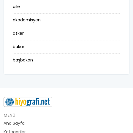
aile
akademisyen
asker
bakan
başbakan
belediye başkanı
besteci
buluş
bürokrat
MENÜ
Ana Sayfa
büyükelçi
Kategoriler