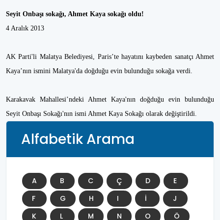
Seyit Onbaşı sokağı, Ahmet Kaya sokağı oldu!
4 Aralık 2013
AK Parti'li Malatya Belediyesi, Paris’te hayatını kaybeden sanatçı Ahmet
Kaya’nın ismini Malatya'da doğduğu evin bulunduğu sokağa verdi.
Karakavak Mahallesi’ndeki Ahmet Kaya'nın doğduğu evin bulunduğu
Seyit Onbaşı Sokağı'nın ismi Ahmet Kaya Sokağı olarak değiştirildi.
Alfabetik Arama
A
B
C
Ç
D
E
F
G
H
I
İ
J
K
L
M
N
O
Ö