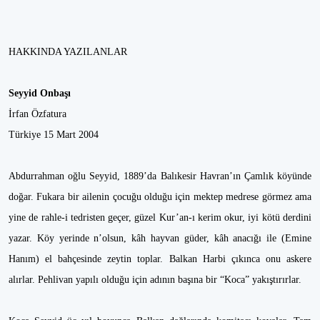
HAKKINDA YAZILANLAR
Seyyid Onbaşı
İrfan Özfatura
Türkiye 15 Mart 2004
Abdurrahman oğlu Seyyid, 1889’da Balıkesir Havran’ın Çamlık köyünde
doğar. Fukara bir ailenin çocuğu olduğu için mektep medrese görmez ama
yine de rahle-i tedristen geçer, güzel Kur’an-ı kerim okur, iyi kötü derdini
yazar. Köy yerinde n’olsun, kâh hayvan güder, kâh anacığı ile (Emine
Hanım) el bahçesinde zeytin toplar. Balkan Harbi çıkınca onu askere
alırlar. Pehlivan yapılı olduğu için adının başına bir “Koca” yakıştırırlar.