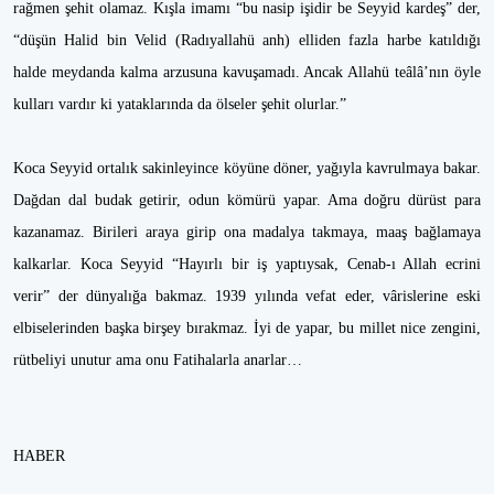
rağmen şehit olamaz. Kışla imamı “bu nasip işidir be Seyyid kardeş” der,
“düşün Halid bin Velid (Radıyallahü anh) elliden fazla harbe katıldığı
halde meydanda kalma arzusuna kavuşamadı. Ancak Allahü teâlâ’nın öyle
kulları vardır ki yataklarında da ölseler şehit olurlar.”
Koca Seyyid ortalık sakinleyince köyüne döner, yağıyla kavrulmaya bakar.
Dağdan dal budak getirir, odun kömürü yapar. Ama doğru dürüst para
kazanamaz. Birileri araya girip ona madalya takmaya, maaş bağlamaya
kalkarlar. Koca Seyyid “Hayırlı bir iş yaptıysak, Cenab-ı Allah ecrini
verir” der dünyalığa bakmaz. 1939 yılında vefat eder, vârislerine eski
elbiselerinden başka birşey bırakmaz. İyi de yapar, bu millet nice zengini,
rütbeliyi unutur ama onu Fatihalarla anarlar…
HABER