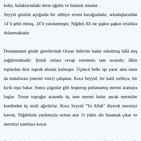
koku, kulaklarındaki derin uğultu ve bulanık simalar...
Seyyid gözünü açtığında bir sıhhiye erinin kucağındadır, arkadaşlarından
14’ü şehit olmuş, 24’ü yaralanmıştır, Niğdeli Ali ise şaşkın şaşkın ortalıkta
dolanmaktadır.
Donanmanın gözde gemilerinde Ocean önlerine kadar sokulmuş hâlâ ateş
yağdırmaktadır. Şimdi onlara cevap vermenin tam sırasıdır, lâkin
toplardan ikisi toprak altında kalmıştır. Üçüncü belki işe yarar ama onun
da mataforası (mermi vinci) çalışmaz. Koca Seyyid, bir katil zırhlıya, bir
kırık topa bakar. Sonra çılgınlar gibi koşturup patlamamış mermi aramaya
başlar. Tozun toprağın arasında üç tane mermi bulur ancak mermiler
kendinden üç misli ağırdırlar. Koca Seyyid “Ya Allah” diyerek mermiyi
kavrar, Niğdelinin yardımıyla sırtına atar. O yükle altı basamak çıkar ve
mermiyi namluya koyar.