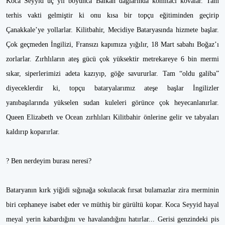
Koca Seyyid üç yıl boyunca Balkan dağlarında komitacı kovalar. Tam
terhis vakti gelmiştir ki onu kısa bir topçu eğitiminden geçirip
Çanakkale’ye yollarlar. Kilitbahir, Mecidiye Bataryasında hizmete başlar.
Çok geçmeden İngilizi, Fransızı kapımıza yığılır, 18 Mart sabahı Boğaz’ı
zorlarlar. Zırhlıların ateş gücü çok yüksektir metrekareye 6 bin mermi
sıkar, siperlerimizi adeta kazıyıp, göğe savururlar. Tam “oldu galiba”
diyeceklerdir ki, topçu bataryalarımız ateşe başlar İngilizler
yanıbaşılarında yükselen sudan kuleleri görünce çok heyecanlanırlar.
Queen Elizabeth ve Ocean zırhlıları Kilitbahir önlerine gelir ve tabyaları
kaldırıp koparırlar.
? Ben nerdeyim burası neresi?
Bataryanın kırk yiğidi sığınağa sokulacak fırsat bulamazlar zira merminin
biri cephaneye isabet eder ve müthiş bir gürültü kopar. Koca Seyyid hayal
meyal yerin kabardığını ve havalandığını hatırlar... Gerisi genzindeki pis