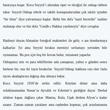
bataryaya koşar. Koca Seyyid’i alnından öper ve elceğizi ile onbaşı rütbesi
takar. Seyyid Onbaşı tebrik ve takdir konuşmalarından çok sıkılır içinden
“bir bitse” diye yalvarmaya başlar. Belki bin defa “nasıl becerdin” sualine
muhatap olur ve bin defa “Cenâb-ı Hakkın yardımıyla” diye cevaplar.
Hadiseyi duyan Almanlar fotoğraf makineleri ile gelir, o anı dondurmaya
kalkarlar. İyi ama Seyyid bırakın mermiyi sırtlamayı yerinden bile
oynatamaz. Bu poz için boş bir kovan bulur, mizansen yaparlar.
Onbaşımız izin ve para tekliflerine asla yanaşmaz, yalnız o günden sonra
herkese bir, ona iki tayın bırakırlar. Seyyid Onbaşı hakkına razı olur fazla
tayını akadaşlarına dağıtıp dua almaya bakar.
Koca Seyyid 1918’de terhis edilir. Köyüne döner ama daha
soluklanamadan Yunan’ın Ayvalık ve Edremit’e girdiğini duyar. Derhal
silahını kapar, dağlara çıkar. Manisa, Kula, Uşak derken Afyon’a kadar
uzanır. Zaman zaman yaralanır ama cepheden kopmaz, çok arzulamasına