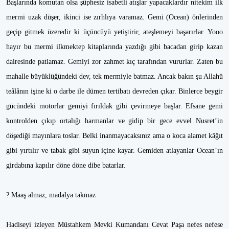
Başlarında komutan olsa şüphesiz isabetli atışlar yapacaklardır nitekim ilk
mermi uzak düşer, ikinci ise zırhlıya varamaz. Gemi (Ocean) önlerinden
geçip gitmek üzeredir ki üçüncüyü yetiştirir, ateşlemeyi başarırlar. Yooo
hayır bu mermi ilkmektep kitaplarında yazdığı gibi bacadan girip kazan
dairesinde patlamaz. Gemiyi zor zahmet kıç tarafından vururlar. Zaten bu
mahalle büyüklüğündeki dev, tek mermiyle batmaz. Ancak bakın şu Allahü
teâlânın işine ki o darbe ile dümen tertibatı devreden çıkar. Binlerce beygir
gücündeki motorlar gemiyi fırıldak gibi çevirmeye başlar. Efsane gemi
kontrolden çıkıp ortalığı harmanlar ve gidip bir gece evvel Nusret’in
döşediği mayınlara toslar. Belki inanmayacaksınız ama o koca alamet kâğıt
gibi yırtılır ve tabak gibi suyun içine kayar. Gemiden atlayanlar Ocean’ın
girdabına kapılır döne döne dibe batarlar.
? Maaş almaz, madalya takmaz
Hadiseyi izleyen Müstahkem Mevki Kumandanı Cevat Paşa nefes nefese