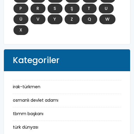
P
R
S
Ş
T
U
Ü
V
Y
Z
Q
W
X
Kategoriler
irak-türkmen
osmanlı devlet adamı
tbmm başkanı
türk dünyası