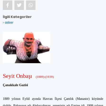
İlgili Kategoriler
› asker
Seyit Onbaşı
(1889)-(1939)
Çanakkale Gazisi
1889 yılının Eylül ayında Havran İlçesi Çamlık (Manastır) köyünde
doğdu. Babasının adı Abdurrahman, annesinin adı Emine idi. 1909 yılının