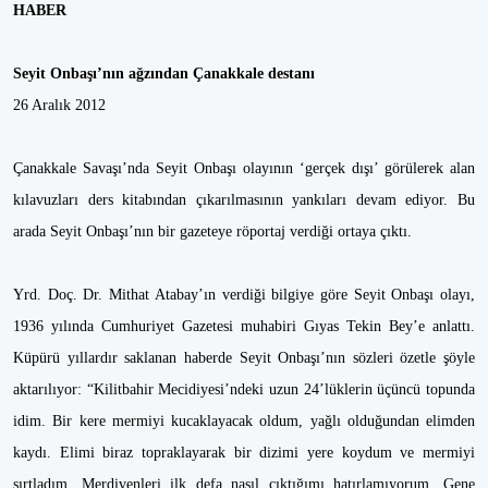
HABER
Seyit Onbaşı’nın ağzından Çanakkale destanı
26 Aralık 2012
Çanakkale Savaşı’nda Seyit Onbaşı olayının ‘gerçek dışı’ görülerek alan
kılavuzları ders kitabından çıkarılmasının yankıları devam ediyor. Bu
arada Seyit Onbaşı’nın bir gazeteye röportaj verdiği ortaya çıktı.
Yrd. Doç. Dr. Mithat Atabay’ın verdiği bilgiye göre Seyit Onbaşı olayı,
1936 yılında Cumhuriyet Gazetesi muhabiri Gıyas Tekin Bey’e anlattı.
Küpürü yıllardır saklanan haberde Seyit Onbaşı’nın sözleri özetle şöyle
aktarılıyor: “Kilitbahir Mecidiyesi’ndeki uzun 24’lüklerin üçüncü topunda
idim. Bir kere mermiyi kucaklayacak oldum, yağlı olduğundan elimden
kaydı. Elimi biraz topraklayarak bir dizimi yere koydum ve mermiyi
sırtladım. Merdivenleri ilk defa nasıl çıktığımı hatırlamıyorum. Gene