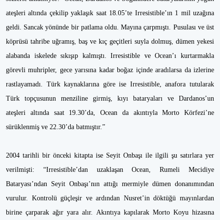
ateşleri altında çekilip yaklaşık saat 18.05’te Irresistible’ın 1 mil uzağına
geldi. Sancak yönünde bir patlama oldu. Mayına çarpmıştı. Pusulası ve üst
köprüsü tahribe uğramış, baş ve kıç geçitleri suyla dolmuş, dümen yekesi
alabanda iskelede sıkışıp kalmıştı. Irresistible ve Ocean’ı kurtarmakla
görevli muhripler, gece yarısına kadar boğaz içinde aradılarsa da izlerine
rastlayamadı. Türk kaynaklarına göre ise Irresistible, anafora tutularak
Türk topçusunun menziline girmiş, kıyı bataryaları ve Dardanos’un
ateşleri altında saat 19.30’da, Ocean da akıntıyla Morto Körfezi’ne
sürüklenmiş ve 22.30’da batmıştır.”
2004 tarihli bir önceki kitapta ise Seyit Onbaşı ile ilgili şu satırlara yer
verilmişti: “Irresistible’dan uzaklaşan Ocean, Rumeli Mecidiye
Bataryası’ndan Seyit Onbaşı’nın attığı mermiyle dümen donanımından
vurulur. Kontrolü güçleşir ve ardından Nusret’in döktüğü mayınlardan
birine çarparak ağır yara alır. Akıntıya kapılarak Morto Koyu hizasına