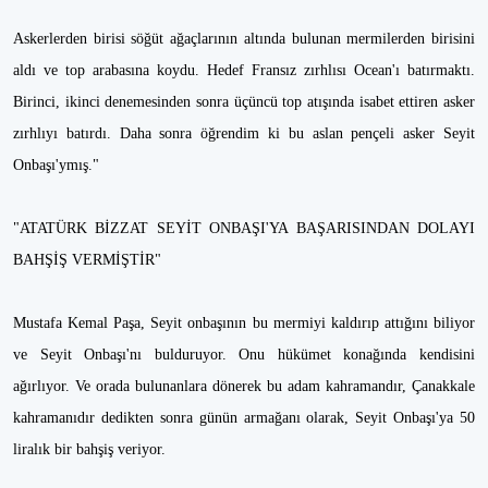
Askerlerden birisi söğüt ağaçlarının altında bulunan mermilerden birisini
aldı ve top arabasına koydu. Hedef Fransız zırhlısı Ocean'ı batırmaktı.
Birinci, ikinci denemesinden sonra üçüncü top atışında isabet ettiren asker
zırhlıyı batırdı. Daha sonra öğrendim ki bu aslan pençeli asker Seyit
Onbaşı'ymış."
"ATATÜRK BİZZAT SEYİT ONBAŞI'YA BAŞARISINDAN DOLAYI
BAHŞİŞ VERMİŞTİR"
Mustafa Kemal Paşa, Seyit onbaşının bu mermiyi kaldırıp attığını biliyor
ve Seyit Onbaşı'nı bulduruyor. Onu hükümet konağında kendisini
ağırlıyor. Ve orada bulunanlara dönerek bu adam kahramandır, Çanakkale
kahramanıdır dedikten sonra günün armağanı olarak, Seyit Onbaşı'ya 50
liralık bir bahşiş veriyor.