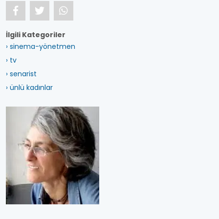
İlgili Kategoriler
› sinema-yönetmen
› tv
› senarist
› ünlü kadınlar