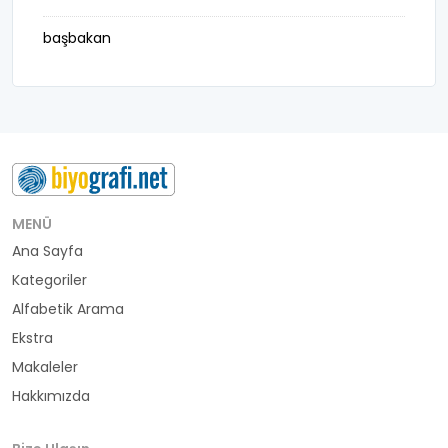
başbakan
belediye başkanı
besteci
buluş
bürokrat
MENÜ
Ana Sayfa
büyükelçi
Kategoriler
cumhurbaşkanı
Alfabetik Arama
Ekstra
denizci
Makaleler
Hakkımızda
din adamı
doktor