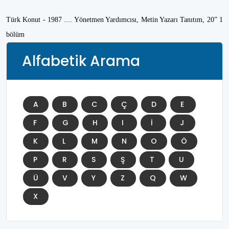
Türk Konut - 1987 .... Yönetmen Yardımcısı, Metin Yazarı Tanıtım, 20” 1
bölüm
Alfabetik Arama
A
B
C
Ç
D
E
F
G
H
I
İ
J
K
L
M
N
O
Ö
P
R
S
Ş
T
U
Ü
V
Y
Z
Q
W
X