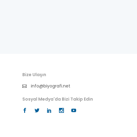
besteci
buluş
bürokrat
büyükelçi
cumhurbaşkanı
denizci
Bize Ulaşın
info@biyografi.net
din adamı
Sosyal Medya'da Bizi Takip Edin
doktor
fotoğrafçı
futbol