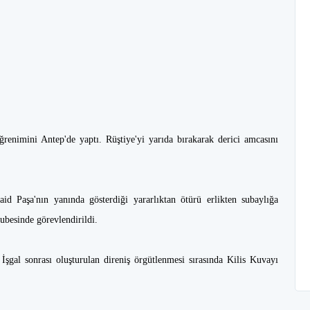
renimini Antep'de yaptı. Rüştiye'yi yarıda bırakarak derici amcasını
id Paşa'nın yanında gösterdiği yararlıktan ötürü erlikten subaylığa
şubesinde görevlendirildi.
İşgal sonrası oluşturulan direniş örgütlenmesi sırasında Kilis Kuvayı