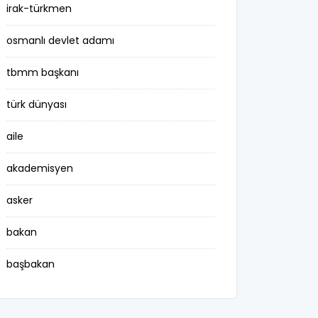
irak-türkmen
osmanlı devlet adamı
tbmm başkanı
türk dünyası
aile
akademisyen
asker
bakan
başbakan
belediye başkanı