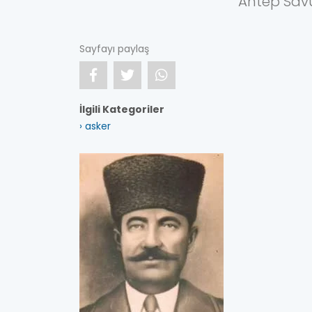
Antep Sav
Sayfayı paylaş
İlgili Kategoriler
› asker