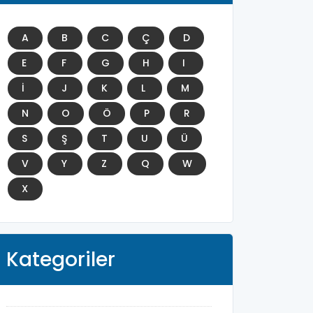
A
B
C
Ç
D
E
F
G
H
I
İ
J
K
L
M
N
O
Ö
P
R
S
Ş
T
U
Ü
V
Y
Z
Q
W
X
Kategoriler