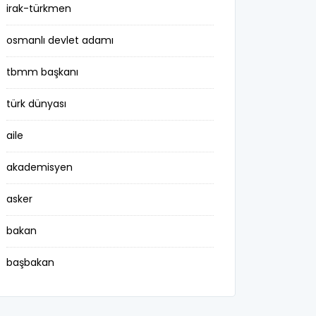
irak-türkmen
osmanlı devlet adamı
tbmm başkanı
türk dünyası
aile
akademisyen
asker
bakan
başbakan
belediye başkanı