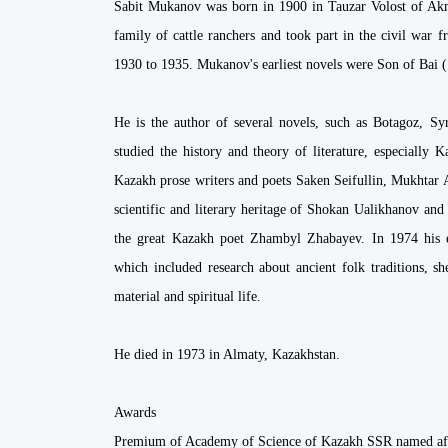
Sabit Mukanov was born in 1900 in Tauzar Volost of Ak
family of cattle ranchers and took part in the civil war 
1930 to 1935. Mukanov's earliest novels were Son of Bai 
He is the author of several novels, such as Botagoz, Sy
studied the history and theory of literature, especially 
Kazakh prose writers and poets Saken Seifullin, Mukhtar 
scientific and literary heritage of Shokan Ualikhanov an
the great Kazakh poet Zhambyl Zhabayev. In 1974 his e
which included research about ancient folk traditions, s
material and spiritual life.
He died in 1973 in Almaty, Kazakhstan.
Awards
Premium of Academy of Science of Kazakh SSR named af