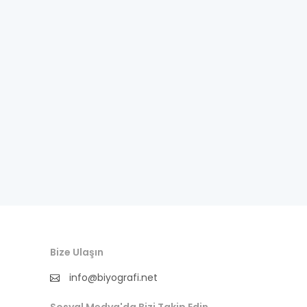
istihbarat
işinsanı
karikatürist
kendi dilinden yaşamöyküsü
kral
manken
mareşal
marka
Bize Ulaşın
milletvekili
info@biyografi.net
mimar