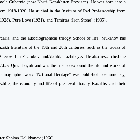
mola Gubernia (now North Kazakhstan Province). He was born into a
from 1918-1920. He studied in the Institute of Red Professorship from
(1928), Pure Love (1931), and Temirtas (Iron Stone) (1935).
rdaria, and the autobiographical trilogy School of life. Mukanov has
Kazakh literature of the 19th and 20th centuries, such as the works of
Auezov, Tair Zharokov, andAbdilda Tazhibayev. He also researched the
d Abay Qunanbayuli and was the first to expound the life and works of
thnographic work "National Heritage" was published posthumously,
hezhire, the economy and life of pre-revolutionary Kazakhs, and their
ter Shokan Ualikhanov (1966)