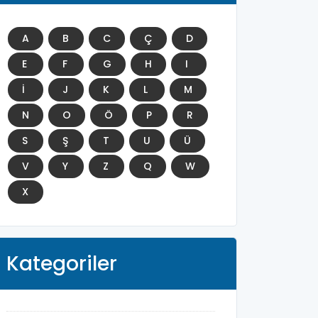
A
B
C
Ç
D
E
F
G
H
I
İ
J
K
L
M
N
O
Ö
P
R
S
Ş
T
U
Ü
V
Y
Z
Q
W
X
Kategoriler