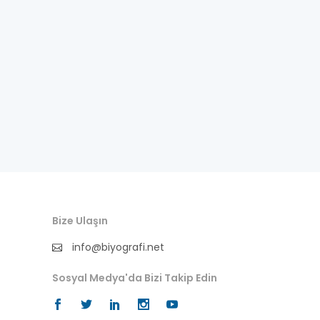
istihbarat
işinsanı
karikatürist
kendi dilinden yaşamöyküsü
kral
manken
mareşal
Bize Ulaşın
marka
info@biyografi.net
milletvekili
Sosyal Medya'da Bizi Takip Edin
mimar