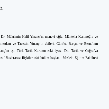
92.
f. Dr. Mükrimin Halil Yinanç’ın manevi oğlu, Münteha Kerimoğlu ve
erdem ve Tacettin Yinanç’ın abileri, Günfet, Barçın ve Berna’nın
nanç’ın eşi, Türk Tarih Kurumu eski üyesi, Dil, Tarih ve Coğrafya
esi Uluslararası İlişkiler eski bölüm başkanı, Mesleki Eğitim Fakültesi