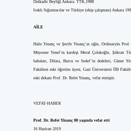
Dulkadir Beyliği Ankara: TTK,1988
Iraklı Sığınmacılar ve Türkiye (ekip çalışması) Ankara 19
AİLE
Halis Yinanç ve Şerife Yinanç’ın oğlu, Ordinaryüs Pro
Müyesser Yenel’in kardeşi Meral Çolakoğlu, Şükran Tüm
babaları, Dilara, Burcu ve Sedef’in dedeleri, Güner Yi
Fakültesi eski öğretim üyesi, Gazi Üniversitesi İİB Fakült
eski dekanı Prof. Dr. Refet Yinanç, vefat etmiştir.
VEFAT-HABER
Prof. Dr. Refet Yinanç 80 yaşında vefat etti
16 Haziran 2019