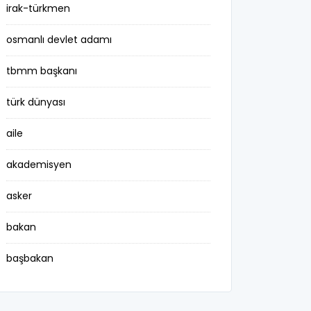
irak-türkmen
osmanlı devlet adamı
tbmm başkanı
türk dünyası
aile
akademisyen
asker
bakan
başbakan
belediye başkanı