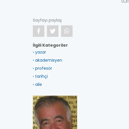
tar
Sayfayı paylaş
İlgili Kategoriler
› yazar
› akademisyen
› profesör
› tarihçi
› aile