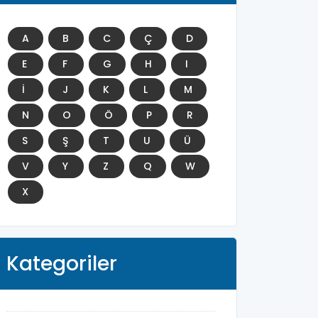
A
B
C
Ç
D
E
F
G
H
I
İ
J
K
L
M
N
O
Ö
P
R
S
Ş
T
U
Ü
V
Y
Z
Q
W
X
Kategoriler