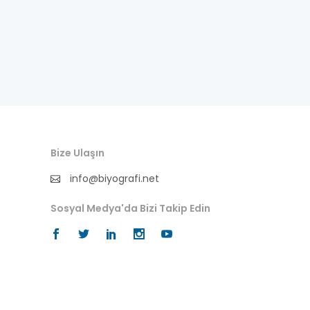
besteci
buluş
bürokrat
büyükelçi
cumhurbaşkanı
Bize Ulaşın
denizci
info@biyografi.net
din adamı
Sosyal Medya'da Bizi Takip Edin
doktor
fotoğrafçı
futbol