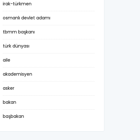
irak-türkmen
osmanlı devlet adamı
tbmm başkanı
türk dünyası
aile
akademisyen
asker
bakan
başbakan
belediye başkanı