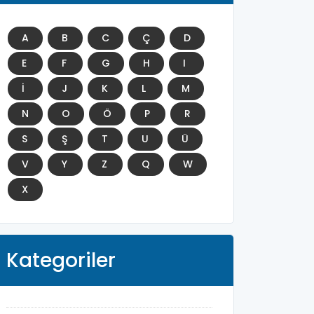
A
B
C
Ç
D
E
F
G
H
I
İ
J
K
L
M
N
O
Ö
P
R
S
Ş
T
U
Ü
V
Y
Z
Q
W
X
Kategoriler