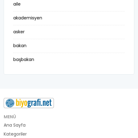
aile
akademisyen
asker
bakan
başbakan
belediye başkanı
besteci
buluş
bürokrat
MENÜ
Ana Sayfa
büyükelçi
Kategoriler