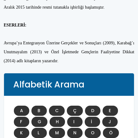
Aralık 2015 tarihinde resmi tutanakla işbirliği başlamıştır.
ESERLERİ:
Avrupa’ya Entegrasyon Üzerine Gerçekler ve Sonuçları (2009), Karabağ’ı
Unutmayalım (2013) ve Özel İşletmede Gençlerin Faaliyetine Dikkat
(2014) adlı kitapların yazarıdır.
Alfabetik Arama
A
B
C
Ç
D
E
F
G
H
I
İ
J
K
L
M
N
O
Ö