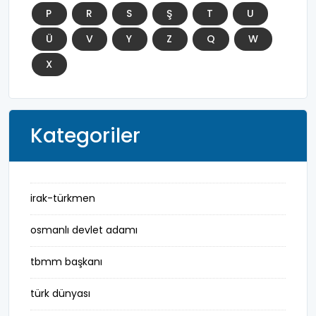
P
R
S
Ş
T
U
Ü
V
Y
Z
Q
W
X
Kategoriler
irak-türkmen
osmanlı devlet adamı
tbmm başkanı
türk dünyası