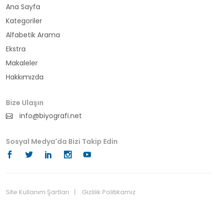
Ana Sayfa
büyükelçi
Kategoriler
cumhurbaşkanı
Alfabetik Arama
Ekstra
denizci
Makaleler
Hakkımızda
din adamı
doktor
Bize Ulaşın
info@biyografi.net
fotoğrafçı
Sosyal Medya'da Bizi Takip Edin
futbol
fıkra kahramanı
gazeteci
Site Kullanım Şartları
Gizlilik Politikamız
© 2024 Biyografi.net
general