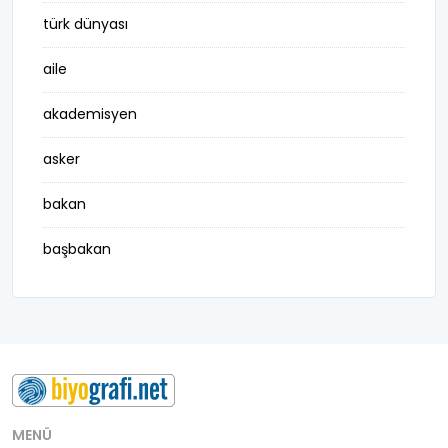
türk dünyası
aile
akademisyen
asker
bakan
başbakan
belediye başkanı
besteci
buluş
bürokrat
MENÜ