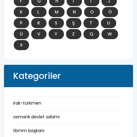
F
G
H
I
İ
J
K
L
M
N
O
Ö
P
R
S
Ş
T
U
Ü
V
Y
Z
Q
W
X
Kategoriler
irak-türkmen
osmanlı devlet adamı
tbmm başkanı