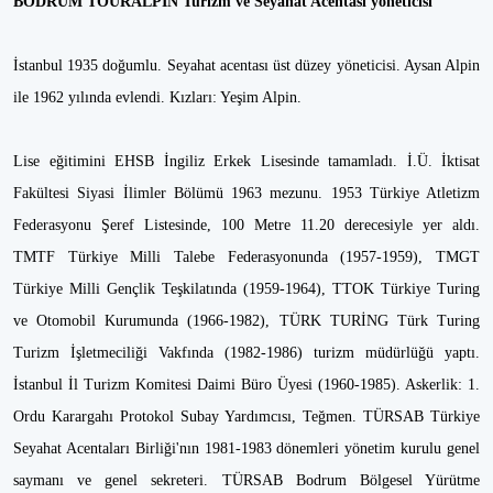
BODRUM TOURALPİN Turizm ve Seyahat Acentası yöneticisi
İstanbul 1935 doğumlu. Seyahat acentası üst düzey yöneticisi. Aysan Alpin
ile 1962 yılında evlendi. Kızları: Yeşim Alpin.
Lise eğitimini EHSB İngiliz Erkek Lisesinde tamamladı. İ.Ü. İktisat
Fakültesi Siyasi İlimler Bölümü 1963 mezunu. 1953 Türkiye Atletizm
Federasyonu Şeref Listesinde, 100 Metre 11.20 derecesiyle yer aldı.
TMTF Türkiye Milli Talebe Federasyonunda (1957-1959), TMGT
Türkiye Milli Gençlik Teşkilatında (1959-1964), TTOK Türkiye Turing
ve Otomobil Kurumunda (1966-1982), TÜRK TURİNG Türk Turing
Turizm İşletmeciliği Vakfında (1982-1986) turizm müdürlüğü yaptı.
İstanbul İl Turizm Komitesi Daimi Büro Üyesi (1960-1985). Askerlik: 1.
Ordu Karargahı Protokol Subay Yardımcısı, Teğmen. TÜRSAB Türkiye
Seyahat Acentaları Birliği'nın 1981-1983 dönemleri yönetim kurulu genel
saymanı ve genel sekreteri. TÜRSAB Bodrum Bölgesel Yürütme