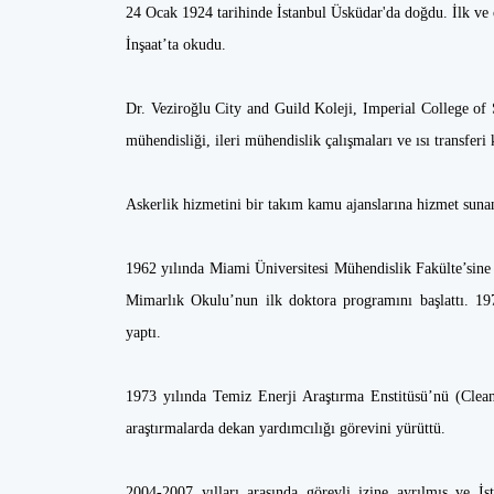
24 Ocak 1924 tarihinde İstanbul Üsküdar'da doğdu. İlk ve o
İnşaat’ta okudu.
Dr. Veziroğlu City and Guild Koleji, Imperial College of
mühendisliği, ileri mühendislik çalışmaları ve ısı transfe
Askerlik hizmetini bir takım kamu ajanslarına hizmet sun
1962 yılında Miami Üniversitesi Mühendislik Fakülte’sine k
Mimarlık Okulu’nun ilk doktora programını başlattı. 19
yaptı.
1973 yılında Temiz Enerji Araştırma Enstitüsü’nü (Clean
araştırmalarda dekan yardımcılığı görevini yürüttü.
2004-2007 yılları arasında görevli izine ayrılmış ve 