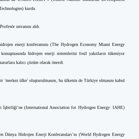
 Technologies) kurdu.
Profesör unvanını aldı.
hidrojen enerji konferansını (The Hydrogen Economy Miami Energy
onuşmasında hidrojen enerji sistemlerini fosil yakıtların tükeniyor
 zararlara kalıcı çözüm olarak önerdi.
r 'merkez ülke' oluşturulmasını, bu ülkenin de Türkiye olmasını kabul
i İşbirliği’ne (International Association for Hydrogen Energy: IAHE)
nen Dünya Hidrojen Enerji Konferansları’nı (World Hydrogen Energy