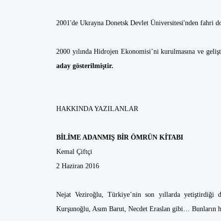
2001'de Ukrayna Donetsk Devlet Üniversitesi'nden fahri d
2000 yılında Hidrojen Ekonomisi’ni kurulmasına ve gelişti
aday gösterilmiştir.
HAKKINDA YAZILANLAR
BİLİME ADANMIŞ BİR ÖMRÜN KİTABI
Kemal Çiftçi
2 Haziran 2016
Nejat Veziroğlu, Türkiye’nin son yıllarda yetiştirdiğ
Kurşunoğlu, Asım Barut, Necdet Eraslan gibi… Bunların h