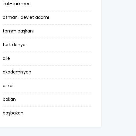
irak-türkmen
osmanlı devlet adamı
tbmm başkanı
türk dünyası
aile
akademisyen
asker
bakan
başbakan
belediye başkanı