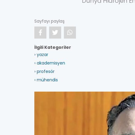
Dünya Hidrojen Ene
Sayfayı paylaş
İlgili Kategoriler
› yazar
› akademisyen
› profesör
› mühendis