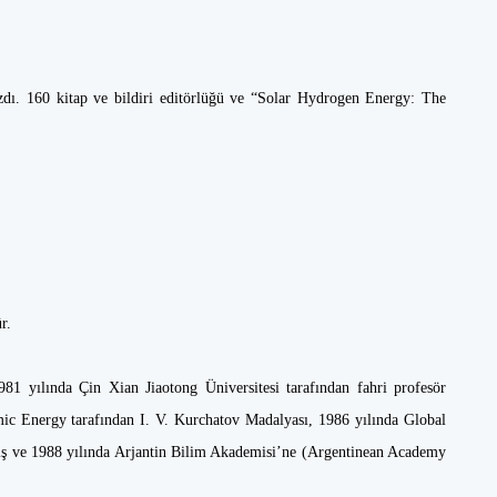
zdı. 160 kitap ve bildiri editörlüğü ve “Solar Hydrogen Energy: The
.
ür.
1 yılında Çin Xian Jiaotong Üniversitesi tarafından fahri profesör
mic Energy tarafından I. V. Kurchatov Madalyası, 1986 yılında Global
ış ve 1988 yılında Arjantin Bilim Akademisi’ne (Argentinean Academy