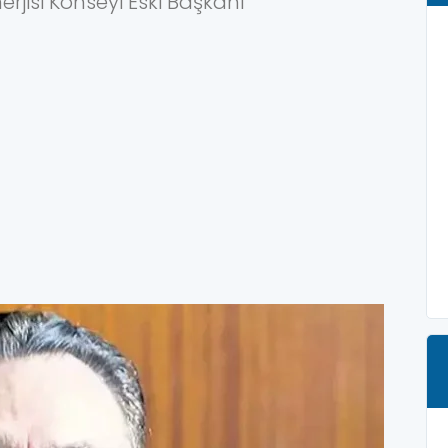
rjisi Konseyi Eski Başkanı