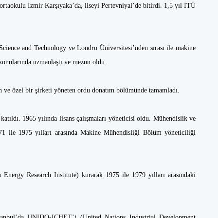
rtaokulu İzmir Karşıyaka’da, liseyi Pertevniyal’de bitirdi. 1,5 yıl İTÜ
 Science and Technology ve Londro Üniversitesi’nden sırası ile makine
ri konularında uzmanlaştı ve mezun oldu.
an ve özel bir şirketi yöneten ordu donatım bölümünde tamamladı.
atıldı. 1965 yılında lisans çalışmaları yöneticisi oldu. Mühendislik ve
71 ile 1975 yılları arasında Makine Mühendisliği Bölüm yöneticiliği
 Energy Research Institute) kurarak 1975 ile 1979 yılları arasındaki
İstanbul’da UNIDO-ICHET’i (United Nations Industrial Development