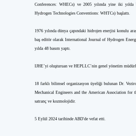
Conferences: WHECs) ve 2005 yılında yine iki yılda b
Hydrogen Technologies Conventions: WHTCs) başlattı.
1976 yılında dünya çapındaki hidrojen enerjisi konulu araş
baş editör olarak International Journal of Hydrogen Ener
yılda 48 basım yaptı.
IJHE’yi oluşturuan ve HEPLLC’nin genel yönetim müdürl
18 farklı bilimsel organizasyon üyeliği bulunan Dr. Vezir
Mechanical Engineers and the American Association for t
satranç ve kozmolojidir.
5 Eylül 2024 tarihinde ABD'de vefat etti.