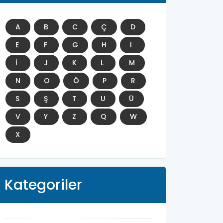
A
B
C
Ç
D
E
F
G
H
I
İ
J
K
L
M
N
O
Ö
P
R
S
Ş
T
U
Ü
V
Y
Z
Q
W
X
Kategoriler