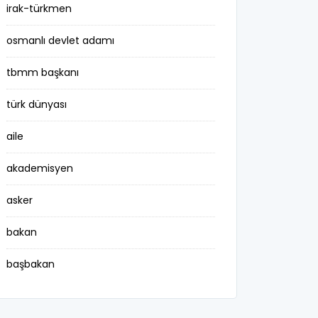
irak-türkmen
osmanlı devlet adamı
tbmm başkanı
türk dünyası
aile
akademisyen
asker
bakan
başbakan
belediye başkanı