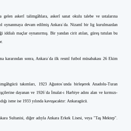
a gelen askerî talimgâhlara, askerî sanat okulu talebe ve ustalarına
utbol oynanmaya devam edilmiş Ankara΄da. Nizamî bir lig kurulmazdan
ği iddialı maçlar oynanırmış. Bir yandan cirit atılan, güreş tutulan bu
r.
rma kararından sonra, Ankara΄da ilk resmî futbol müsabakası 26 Ekim
mgâhgücü takımları, 1923 Ağustos΄unda birleşerek Anadolu-Turan
 işçilerine dayanan ve 1926΄da İmalat-ı Harbiye adını alan ve kırmızı-
şıdığı isme ise 1933 yılında kavuşacaktır: Ankaragücü.
nkara Sultanisi, diğer adıyla Ankara Erkek Lisesi, veya "Taş Mektep".