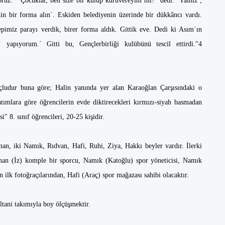
ruz.΄ ΄Çocuklar, ben size bir kulüp kuruvereyim mi?΄ dedi. ΄Yalnız΄,
in bir forma alın΄. Eskiden belediyenin üzerinde bir dükkâncı vardı.
epimiz parayı verdik, birer forma aldık. Gittik eve. Dedi ki Asım΄ın
 yapıyorum.΄ Gitti bu, Gençlerbirliği kulübünü tescil ettirdi."4
borçludur buna göre; Halin yanında yer alan Karaoğlan Çarşısındaki o
tımlara göre öğrencilerin evde diktirecekleri kırmızı-siyah basmadan
 8. sınıf öğrencileri, 20-25 kişidir.
an, iki Namık, Rıdvan, Hafi, Ruhi, Ziya, Hakkı beyler vardır. İlerki
nnan (İz) komple bir sporcu, Namık (Katoğlu) spor yöneticisi, Namık
ilk fotoğraçılarından, Hafi (Araç) spor mağazası sahibi olacaktır.
ultani takımıyla boy ölçüşmektir.