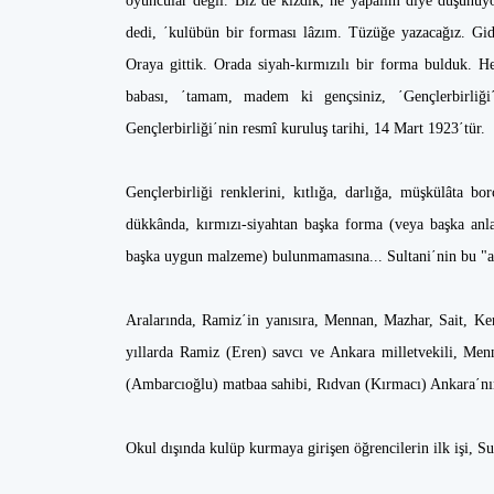
oyuncular değil. Biz de kızdık, ne yapalım diye düşünüyo
dedi, ΄kulübün bir forması lâzım. Tüzüğe yazacağız. Gid
Oraya gittik. Orada siyah-kırmızılı bir forma bulduk. H
babası, ΄tamam, madem ki gençsiniz, ΄Gençlerbirliği΄
Gençlerbirliği΄nin resmî kuruluş tarihi, 14 Mart 1923΄tür.
Gençlerbirliği renklerini, kıtlığa, darlığa, müşkülâta 
dükkânda, kırmızı-siyahtan başka forma (veya başka anla
başka uygun malzeme) bulunmamasına... Sultani΄nin bu "asi"
Aralarında, Ramiz΄in yanısıra, Mennan, Mazhar, Sait, Ken
yıllarda Ramiz (Eren) savcı ve Ankara milletvekili, Me
(Ambarcıoğlu) matbaa sahibi, Rıdvan (Kırmacı) Ankara΄nın 
Okul dışında kulüp kurmaya girişen öğrencilerin ilk işi, S