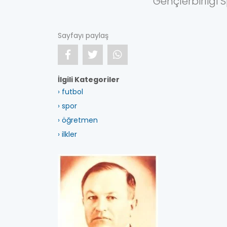
Gençlerbirliği 
Sayfayı paylaş
İlgili Kategoriler
› futbol
› spor
› öğretmen
› ilkler