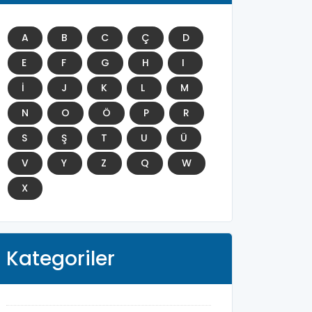
A
B
C
Ç
D
E
F
G
H
I
İ
J
K
L
M
N
O
Ö
P
R
S
Ş
T
U
Ü
V
Y
Z
Q
W
X
Kategoriler