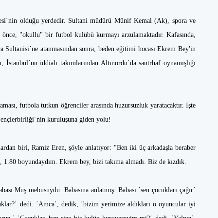
nesi΄nin olduğu yerdedir. Sultani müdürü Münif Kemal (Ak), spora ve
 önce, "okullu" bir futbol kulübü kurmayı arzulamaktadır. Kafasında,
a Sultanisi΄ne atanmasından sonra, beden eğitimi hocası Ekrem Bey'in
, İstanbul΄un iddialı takımlarından Altınordu΄da santrhaf oynamışlığı
ası, futbola tutkun öğrenciler arasında huzursuzluk yaratacaktır. İşte
Gençlerbirliği΄nin kuruluşuna giden yolu!
rdan biri, Ramiz Eren, şöyle anlatıyor: "Ben iki üç arkadaşla beraber
 1.80 boyundaydım. Ekrem bey, bizi takıma almadı. Biz de kızdık.
bası Muş mebusuydu. Babasına anlatmış. Babası ΄sen çocukları çağır΄
klar?΄ dedi. ΄Amca΄, dedik, ΄bizim yerimize aldıkları o oyuncular iyi