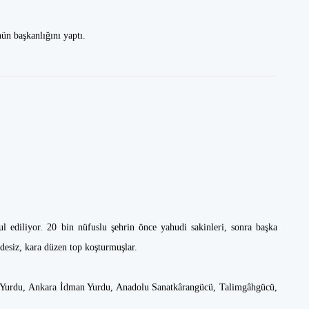
nün başkanlığını yaptı.
l ediliyor. 20 bin nüfuslu şehrin önce yahudi sakinleri, sonra başka
idesiz, kara düzen top koşturmuşlar.
n Yurdu, Ankara İdman Yurdu, Anadolu Sanatkârangücü, Talimgâhgücü,