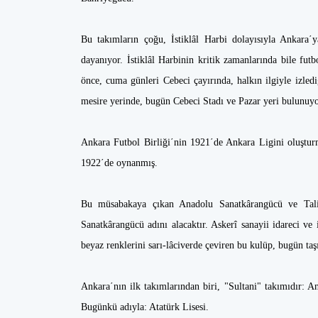
Bu takımların çoğu, İstiklâl Harbi dolayısıyla Ankara΄y
dayanıyor. İstiklâl Harbinin kritik zamanlarında bile f
önce, cuma günleri Cebeci çayırında, halkın ilgiyle izledi
mesire yerinde, bugün Cebeci Stadı ve Pazar yeri bulunuyo
Ankara Futbol Birliği΄nin 1921΄de Ankara Ligini oluştu
1922΄de oynanmış.
Bu müsabakaya çıkan Anadolu Sanatkârangücü ve Tali
Sanatkârangücü adını alacaktır. Askerî sanayii idareci ve
beyaz renklerini sarı-lâciverde çeviren bu kulüp, bugün ta
Ankara΄nın ilk takımlarından biri, "Sultani" takımıdır: A
Bugünkü adıyla: Atatürk Lisesi.