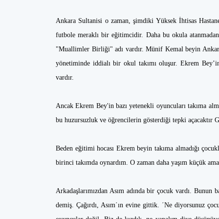
Ankara Sultanisi o zaman, şimdiki Yüksek İhtisas Hasta
futbole meraklı bir eğitimcidir. Daha bu okula atanmadan
"Muallimler Birliği" adı vardır. Münif Kemal beyin Ankar
yönetiminde iddialı bir okul takımı oluşur. Ekrem Bey’in
vardır.
Ancak Ekrem Bey'in bazı yetenekli oyuncuları takıma almam
bu huzursuzluk ve öğrencilerin gösterdiği tepki açacaktır 
Beden eğitimi hocası Ekrem beyin takıma almadığı çocukla
birinci takımda oynardım. O zaman daha yaşım küçük ama,
Arkadaşlarımızdan Asım adında bir çocuk vardı. Bunun ba
demiş. Çağırdı, Asım΄ın evine gittik. ΄Ne diyorsunuz çocu