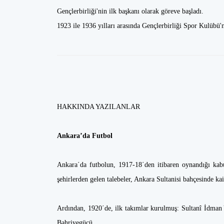
Gençlerbirliği'nin ilk başkanı olarak göreve başladı.
1923 ile 1936 yılları arasında Gençlerbirliği Spor Kulübü'
HAKKINDA YAZILANLAR
Ankara’da Futbol
Ankara΄da futbolun, 1917-18΄den itibaren oynandığı kabu
şehirlerden gelen talebeler, Ankara Sultanisi bahçesinde ka
Ardından, 1920΄de, ilk takımlar kurulmuş: Sultanî İdma
Bahriyegücü.