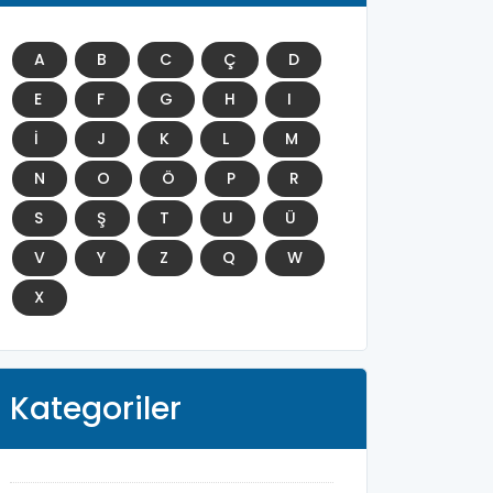
A
B
C
Ç
D
E
F
G
H
I
İ
J
K
L
M
N
O
Ö
P
R
S
Ş
T
U
Ü
V
Y
Z
Q
W
X
Kategoriler