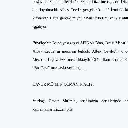
başlayan “Vatanım Sensin” dikkatleri üzerine topladı. Diziy
hiç duyulmadık Albay Cevdet gerçekte kimdi? İzmir’deki 
kimlerdi? Hatta gerçek miydi hayal ürünü müydü? Konu,
işgaliydi.
Büyükşehir Belediyesi arşivi APİKAM’dan, İzmir Mezarlık
Albay Cevdet’in mezarını bulduk. Albay Cevdet’in o 
Mezarı, Balçova eski mezarlıktaydı. Ölüm ilanı, tam da Ku
“Bir Dost” imzasıyla verilmişti...
GAVUR MÜ’MİN OLMANIN ACISI
Yüzbaşı Gavur Mü’min, tarihimizin derinlerinde na
kahramanlarımızdan biri.