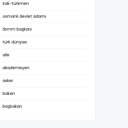
irak-türkmen
osmanlı devlet adamı
tbmm başkanı
türk dünyası
aile
akademisyen
asker
bakan
başbakan
belediye başkanı