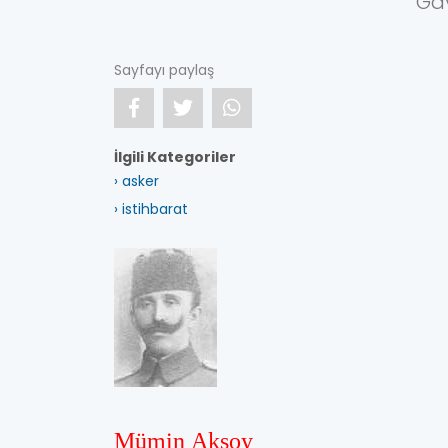
Ga
Sayfayı paylaş
İlgili Kategoriler
› asker
› istihbarat
Mümin Aksoy