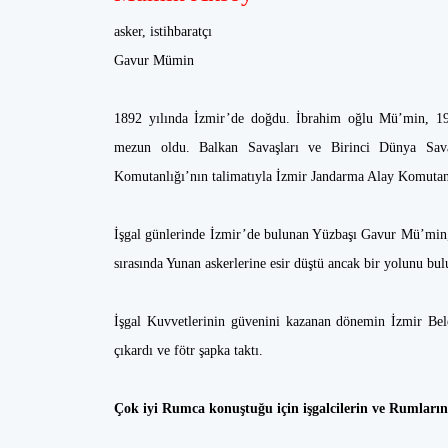
asker, istihbaratçı
Gavur Mümin
1892 yılında İzmir’de doğdu. İbrahim oğlu Mü’min, 19
mezun oldu. Balkan Savaşları ve Birinci Dünya Sava
Komutanlığı’nın talimatıyla İzmir Jandarma Alay Komutanl
İşgal günlerinde İzmir’de bulunan Yüzbaşı Gavur Mü’min, iş
sırasında Yunan askerlerine esir düştü ancak bir yolunu bu
İşgal Kuvvetlerinin güvenini kazanan dönemin İzmir Bel
çıkardı ve fötr şapka taktı.
Çok iyi Rumca konuştuğu için işgalcilerin ve Rumların