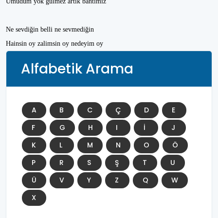
Umudum yok gülmez artık bahtımız
Ne sevdiğin belli ne sevmediğin
Hainsin oy zalimsin oy nedeyim oy
Alfabetik Arama
A
B
C
Ç
D
E
F
G
H
I
İ
J
K
L
M
N
O
Ö
P
R
S
Ş
T
U
Ü
V
Y
Z
Q
W
X