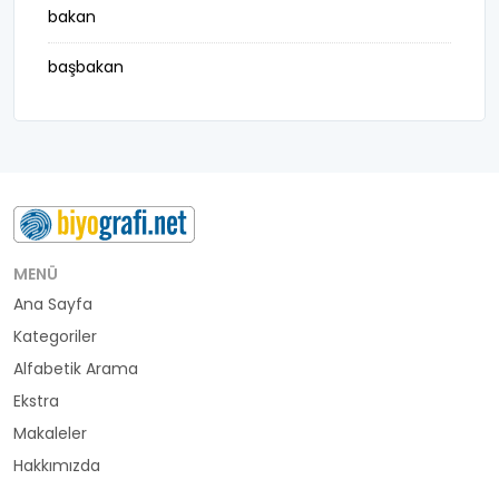
bakan
başbakan
belediye başkanı
besteci
buluş
bürokrat
MENÜ
Ana Sayfa
büyükelçi
Kategoriler
cumhurbaşkanı
Alfabetik Arama
Ekstra
denizci
Makaleler
Hakkımızda
din adamı