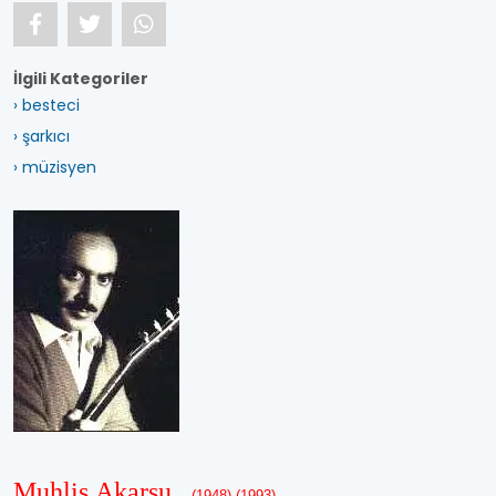
İlgili Kategoriler
› besteci
› şarkıcı
› müzisyen
Muhlis Akarsu
(1948)-(1993)