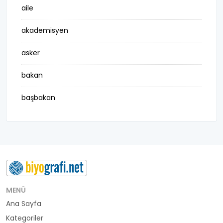
aile
akademisyen
asker
bakan
başbakan
belediye başkanı
besteci
buluş
bürokrat
MENÜ
Ana Sayfa
büyükelçi
Kategoriler