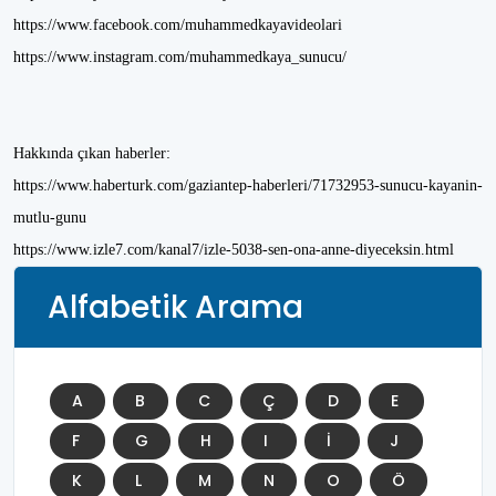
https://www.facebook.com/muhammedkayavideolari
https://www.instagram.com/muhammedkaya_sunucu/
Hakkında çıkan haberler:
https://www.haberturk.com/gaziantep-haberleri/71732953-sunucu-kayanin-
mutlu-gunu
https://www.izle7.com/kanal7/izle-5038-sen-ona-anne-diyeceksin.html
Alfabetik Arama
A
B
C
Ç
D
E
F
G
H
I
İ
J
K
L
M
N
O
Ö