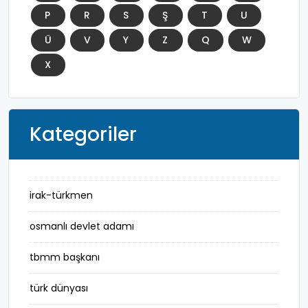
P
R
S
Ş
T
U
Ü
V
Y
Z
Q
W
X
Kategoriler
irak-türkmen
osmanlı devlet adamı
tbmm başkanı
türk dünyası