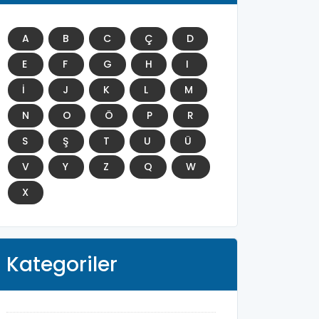
A
B
C
Ç
D
E
F
G
H
I
İ
J
K
L
M
N
O
Ö
P
R
S
Ş
T
U
Ü
V
Y
Z
Q
W
X
Kategoriler