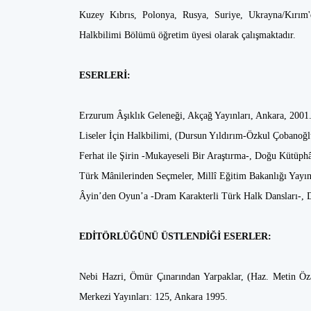
Kuzey Kıbrıs, Polonya, Rusya, Suriye, Ukrayna/Kırım'
Halkbilimi Bölümü öğretim üyesi olarak çalışmaktadır.
ESERLERİ:
Erzurum Âşıklık Geleneği, Akçağ Yayınları, Ankara, 2001
Liseler İçin Halkbilimi, (Dursun Yıldırım-Özkul Çobanoğl
Ferhat ile Şirin -Mukayeseli Bir Araştırma-, Doğu Kütüphâ
Türk Mânilerinden Seçmeler, Millî Eğitim Bakanlığı Yayın
Âyin’den Oyun’a -Dram Karakterli Türk Halk Dansları-, D
EDİTÖRLÜĞÜNÜ ÜSTLENDİĞİ ESERLER:
Nebi Hazri, Ömür Çınarından Yarpaklar, (Haz. Metin Öza
Merkezi Yayınları: 125, Ankara 1995.