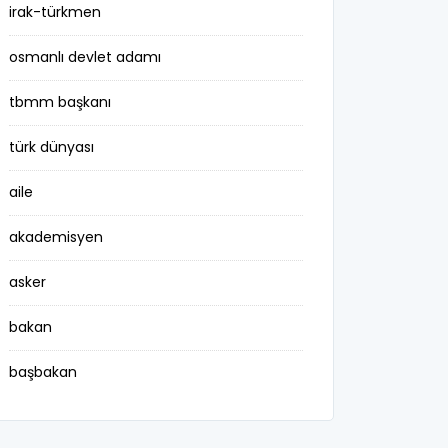
irak-türkmen
osmanlı devlet adamı
tbmm başkanı
türk dünyası
aile
akademisyen
asker
bakan
başbakan
belediye başkanı