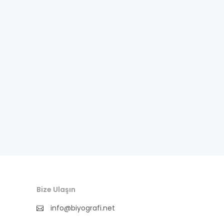
fıkra kahramanı
gazeteci
general
halife
halk bilgesi
halk kültürü
hat-geleneksel sanatlar
hukukçu
ilkler
Bize Ulaşın
info@biyografi.net
ingilizce biyografi