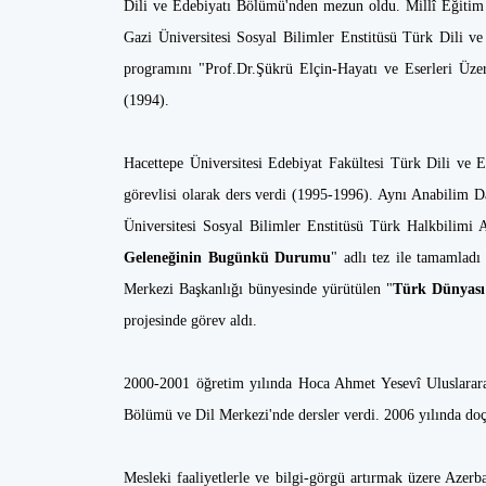
Dili ve Edebiyatı Bölümü'nden mezun oldu. Millî Eğitim B
Gazi Üniversitesi Sosyal Bilimler Enstitüsü Türk Dili 
programını "Prof.Dr.Şükrü Elçin-Hayatı ve Eserleri Üzer
(1994).
Hacettepe Üniversitesi Edebiyat Fakültesi Türk Dili ve
görevlisi olarak ders verdi (1995-1996). Aynı Anabilim Da
Üniversitesi Sosyal Bilimler Enstitüsü Türk Halkbilimi
Geleneğinin Bugünkü Durumu
" adlı tez ile tamamlad
Merkezi Başkanlığı bünyesinde yürütülen "
Türk Dünyası
projesinde görev aldı.
2000-2001 öğretim yılında Hoca Ahmet Yesevî Uluslararas
Bölümü ve Dil Merkezi'nde dersler verdi. 2006 yılında doçe
Mesleki faaliyetlerle ve bilgi-görgü artırmak üzere Azerba