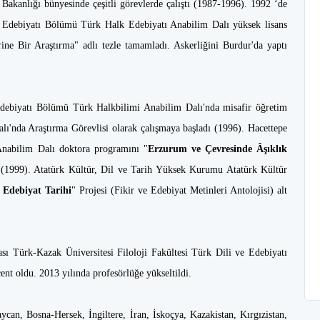
akanlığı bünyesinde çeşitli görevlerde çalıştı (1987-1996). 1992 ‘de
ve Edebiyatı Bölümü Türk Halk Edebiyatı Anabilim Dalı yüksek lisans
ine Bir Araştırma" adlı tezle tamamladı. Askerliğini Burdur'da yaptı
 Edebiyatı Bölümü Türk Halkbilimi Anabilim Dalı'nda misafir öğretim
lı'nda Araştırma Görevlisi olarak çalışmaya başladı (1996). Hacettepe
 Anabilim Dalı doktora programını "
Erzurum ve Çevresinde Âşıklık
ı (1999). Atatürk Kültür, Dil ve Tarih Yüksek Kurumu Atatürk Kültür
 Edebiyat Tarihi
" Projesi (Fikir ve Edebiyat Metinleri Antolojisi) alt
ı Türk-Kazak Üniversitesi Filoloji Fakültesi Türk Dili ve Edebiyatı
nt oldu. 2013 yılında profesörlüğe yükseltildi.
ycan, Bosna-Hersek, İngiltere, İran, İskoçya, Kazakistan, Kırgızistan,