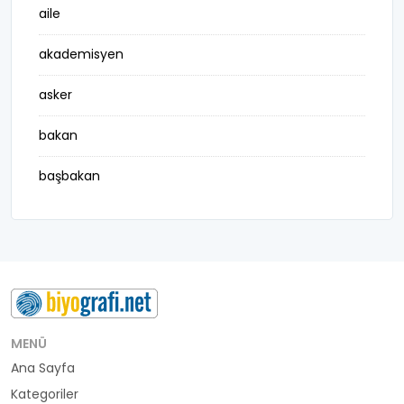
aile
akademisyen
asker
bakan
başbakan
belediye başkanı
besteci
buluş
bürokrat
MENÜ
Ana Sayfa
büyükelçi
Kategoriler