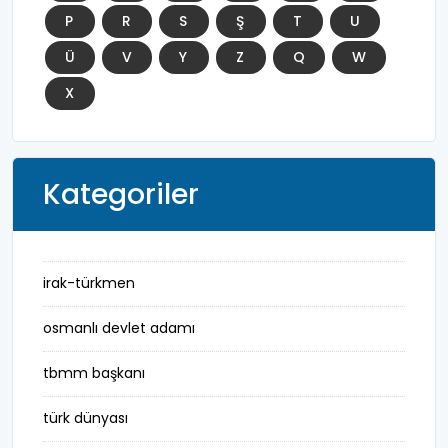
P
R
S
Ş
T
U
Ü
V
Y
Z
Q
W
X
Kategoriler
irak-türkmen
osmanlı devlet adamı
tbmm başkanı
türk dünyası