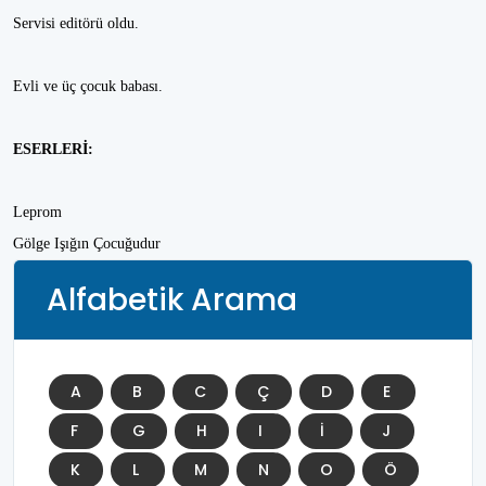
Servisi editörü oldu.
Evli ve üç çocuk babası.
ESERLERİ:
Leprom
Gölge Işığın Çocuğudur
Alfabetik Arama
A
B
C
Ç
D
E
F
G
H
I
İ
J
K
L
M
N
O
Ö