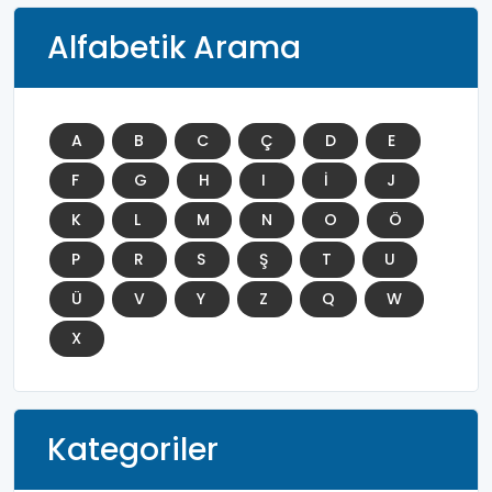
Alfabetik Arama
A
B
C
Ç
D
E
F
G
H
I
İ
J
K
L
M
N
O
Ö
P
R
S
Ş
T
U
Ü
V
Y
Z
Q
W
X
Kategoriler