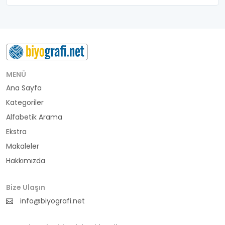
belediye başkanı
besteci
buluş
bürokrat
MENÜ
Ana Sayfa
büyükelçi
Kategoriler
cumhurbaşkanı
Alfabetik Arama
Ekstra
denizci
Makaleler
Hakkımızda
din adamı
doktor
Bize Ulaşın
info@biyografi.net
fotoğrafçı