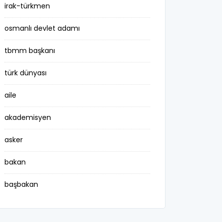
irak-türkmen
osmanlı devlet adamı
tbmm başkanı
türk dünyası
aile
akademisyen
asker
bakan
başbakan
belediye başkanı