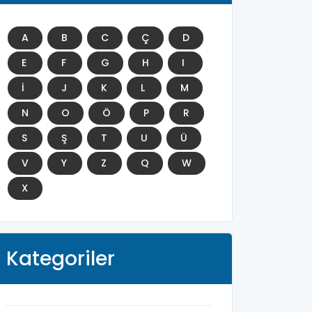
A
B
C
Ç
D
E
F
G
H
I
İ
J
K
L
M
N
O
Ö
P
R
S
Ş
T
U
Ü
V
Y
Z
Q
W
X
Kategoriler