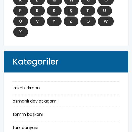
P
R
S
Ş
T
U
Ü
V
Y
Z
Q
W
X
Kategoriler
irak-türkmen
osmanlı devlet adamı
tbmm başkanı
türk dünyası