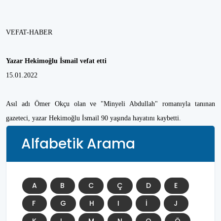
VEFAT-HABER
Yazar Hekimoğlu İsmail vefat etti
15.01.2022
Asıl adı Ömer Okçu olan ve "Minyeli Abdullah" romanıyla tanınan
gazeteci, yazar Hekimoğlu İsmail 90 yaşında hayatını kaybetti.
Alfabetik Arama
A
B
C
Ç
D
E
F
G
H
I
İ
J
K
L
M
N
O
Ö