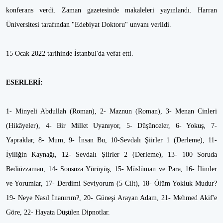
konferans verdi. Zaman gazetesinde makaleleri yayınlandı. Harran
Üniversitesi tarafından "Edebiyat Doktoru" unvanı verildi.
15 Ocak 2022 tarihinde İstanbul'da vefat etti.
ESERLERİ:
1- Minyeli Abdullah (Roman), 2- Maznun (Roman), 3- Menan Cinleri
(Hikâyeler), 4- Bir Millet Uyanıyor, 5- Düşünceler, 6- Yokuş, 7-
Yapraklar, 8- Mum, 9- İnsan Bu, 10-Sevdalı Şiirler 1 (Derleme), 11-
İyiliğin Kaynağı, 12- Sevdalı Şiirler 2 (Derleme), 13- 100 Soruda
Bediüzzaman, 14- Sonsuza Yürüyüş, 15- Müslüman ve Para, 16- İlimler
ve Yorumlar, 17- Derdimi Seviyorum (5 Cilt), 18- Ölüm Yokluk Mudur?
19- Neye Nasıl İnanırım?, 20- Güneşi Arayan Adam, 21- Mehmed Akif'e
Göre, 22- Hayata Düşülen Dipnotlar.