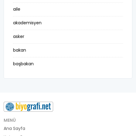
aile
akademisyen
asker
bakan
başbakan
belediye başkanı
besteci
buluş
bürokrat
MENÜ
Ana Sayfa
büyükelçi