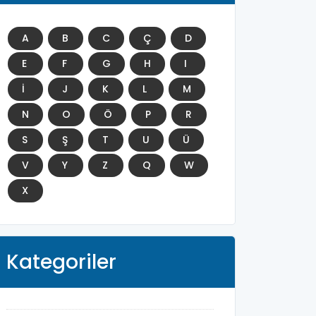
A
B
C
Ç
D
E
F
G
H
I
İ
J
K
L
M
N
O
Ö
P
R
S
Ş
T
U
Ü
V
Y
Z
Q
W
X
Kategoriler