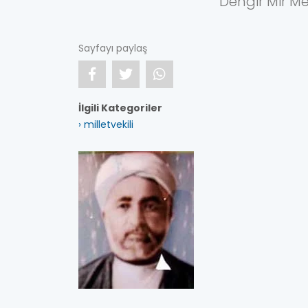
Dengir Mir Me
Sayfayı paylaş
İlgili Kategoriler
› milletvekili