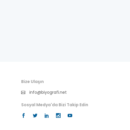
besteci
buluş
bürokrat
büyükelçi
cumhurbaşkanı
denizci
Bize Ulaşın
din adamı
info@biyografi.net
doktor
Sosyal Medya'da Bizi Takip Edin
fotoğrafçı
futbol