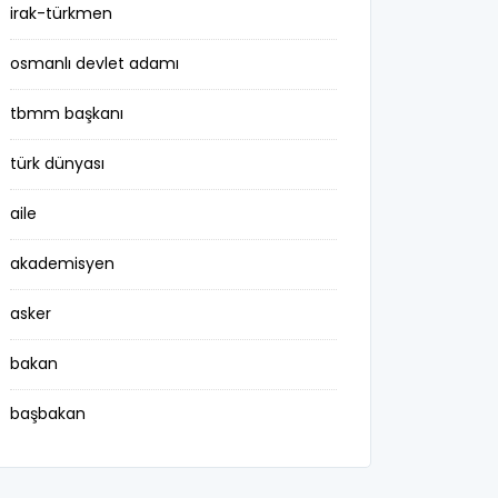
irak-türkmen
osmanlı devlet adamı
tbmm başkanı
türk dünyası
aile
akademisyen
asker
bakan
başbakan
belediye başkanı