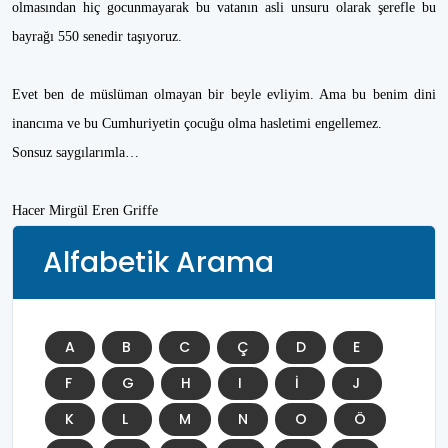
olmasından hiç gocunmayarak bu vatanın asli unsuru olarak şerefle bu
bayrağı 550 senedir taşıyoruz.
Evet ben de müslüman olmayan bir beyle evliyim. Ama bu benim dini
inancıma ve bu Cumhuriyetin çocuğu olma hasletimi engellemez.
Sonsuz saygılarımla…
Hacer Mirgül Eren Griffe
Alfabetik Arama
A
B
C
Ç
D
E
F
G
H
I
İ
J
K
L
M
N
O
Ö