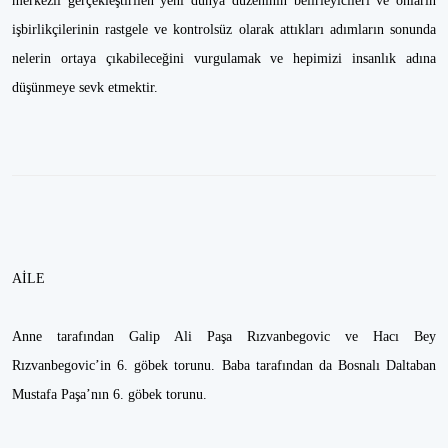
merkezli gerçekleştirilen yeni dünya düzeninin belirleyicileri ve onların
işbirlikçilerinin rastgele ve kontrolsüz olarak attıkları adımların sonunda
nelerin ortaya çıkabileceğini vurgulamak ve hepimizi insanlık adına
düşünmeye sevk etmektir.
AİLE
Anne tarafından Galip Ali Paşa Rızvanbegovic ve Hacı Bey
Rızvanbegovic’in 6. göbek torunu. Baba tarafından da Bosnalı Daltaban
Mustafa Paşa’nın 6. göbek torunu.