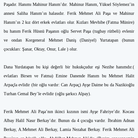
Paşadır. Hanımı Mahinur Hanım’dır. Mahinur Hanım, Yüksel Söylemez’in
annesi Saliha Hanım’ın halasıdır. Ferik Mehmet Ali Paşa ve Mahinur
Hanım’ın 2 kız dört erkek evlatları olur. Kızları Mevhibe (Fatma Münire)
bu hanım Ferik Hüsnü Paşanın oğlu Servet Paşa (tugbay rütbeli) evlenir
ve ondan Korgeneral Mehmet Daniş (Daniyel) Yurtatapan (bunun
çocukları: Şanar, Oktay, Onur, Lale ) olur.
Dana Yurdatapan bu kişi değerli bir hukukçudur eşi Nezihe hanımdır.(
evlatları Birsen ve Fatma) Emine Danende Hanım bu Mehmet Halit
Arpaçla evlidir (bir oğlu vardır: Can Arpaç) Ayşe Daime bu da Nazikioğlu
Turhan Cemal Bey’le evlidir (oğlu şarkıcı Alpay).
Ferik Mehmet Ali Paşa’nın ikinci kızının ismi Ayşe Fahriye’dir. Kocası
Albay Halil Nasır Berkay’dır. Bunun da 4 çocuğu vardır. İbrahim Adnan
Berkay, A.Mehmet Ali Berkay, Lamia Nezahat Berkay. Ferik Mehmet Ali