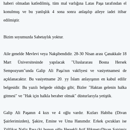
haberi olmadan katledilmiş, tüm mal varlığına Latas Paşa tarafından el
konulmuş ve bu yanlışlık 4 sona sonra anlaşılıp aileye iadei itibar
edilmiştir.
Bizim soyumuzda Sabetaylık yoktur.
Aile genelde Mevlevi veya Nakşibendidir. 28-30 Nisan arası Çanakkale 18
Mart Üniversitesinde yapılacak "Uluslararası Bosna Hersek
Sempozyum"unda Galip Ali Paşa'nın vakfiyesi ve vasiyetnamesi de
açıklanacaktır. Bu vasiyetname 20. yy İslam anlayışının en kabul edilir
belgesidir. Bu yazılı belgede olduğu gibi; Bizler "Haktan gelenin halka
gitmesi" ve "Hak için halkla beraber olmak" düsturlarıyla yetiştik.
Galip Ali Paşanın 4 kızı ve 4 oğlu vardır. Kızları Habiba (Divan
Şairlerimizden), Şakire, Emine ve Uma Hanımdır. Erkek çocukları ise
Zülfikar Nafiz Paşa (ki bunun oğlu Hersekli Arif Hikmet=Divan Şairimiz