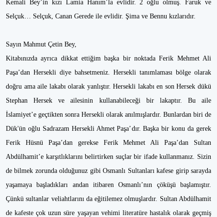
Kemali Bey’in kızı Lamia Hanım’la evlidir. 2 oğlu olmuş. Faruk ve
Selçuk… Selçuk, Canan Gerede ile evlidir. Şima ve Bennu kızlarıdır.
Sayın Mahmut Çetin Bey,
Kitabınızda ayrıca dikkat ettiğim başka bir noktada Ferik Mehmet Ali
Paşa’dan Hersekli diye bahsetmeniz. Hersekli tanımlaması bölge olarak
doğru ama aile lakabı olarak yanlıştır. Hersekli lakabı en son Hersek dükü
Stephan Hersek ve ailesinin kullanabileceği bir lakaptır. Bu aile
İslamiyet’e geçtikten sonra Hersekli olarak anılmışlardır. Bunlardan biri de
Dük'ün oğlu Sadrazam Hersekli Ahmet Paşa’dır. Başka bir konu da gerek
Ferik Hüsnü Paşa’dan gerekse Ferik Mehmet Ali Paşa’dan Sultan
Abdülhamit’e karşıtlıklarını belirtirken suçlar bir ifade kullanmanız. Sizin
de bilmek zorunda olduğunuz gibi Osmanlı Sultanları kafese girip sarayda
yaşamaya başladıkları andan itibaren Osmanlı’nın çöküşü başlamıştır.
Çünkü sultanlar veliahtlarını da eğitilemez olmuşlardır. Sultan Abdülhamit
de kafeste çok uzun süre yaşayan vehimi literatüre hastalık olarak geçmiş