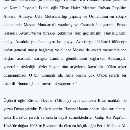
ve Kamil Paşadır.) İkinci oğlu.Elhac Hafız Mehmet Rıdvan Paşa’dır.
Ankara, Amasya, Urfa Mutasarrıflığı yapmış ve Osmanlının en sıkışık
döneminde Mostar Mutasarrıfı yapılmış ve Osmanlı bir gecede Bosna
Hersek'i Avusturya’ya bırakıp çekilince felç geçirmiştir. Hastalığından
dolayı Anadolu’ya dönemeyen bu paşaya Avusturya hükümeti ölünceye
kadar general maaşı bağlamış ve ölünce Mostar’da askeri merasimle top
atışları arasında Karagöz Camiine gömülmesini sağlarken Avusturyalı
generalin söylediği sözler bugün tüm arşivlerde kayıtlıdır. "Ölen asker
düşmanımızdı O bir Osmanlı idi. Ama önemi yok O'çok şerefli bir
askerdi. Bunun için bu merasimi yapıyoruz."
Üçüncü oğlu Rüstem Beydir. (Miralay) aynı zamanda Rifat mahlası ile
yazan Divan şairidir. Bir kızı vardır. Hasene Hanım ondan olan torunlar şu
anda Bursa’da şerefli ve onurlu hayat sürmektedirler. Galip Ali Paşa’nın
1948’de doğan 1903’te Erzurum’da ölen en küçük oğlu Ferik Mehmet Ali