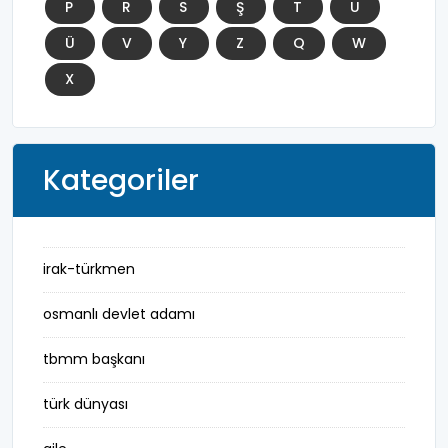
P
R
S
Ş
T
U
Ü
V
Y
Z
Q
W
X
Kategoriler
irak-türkmen
osmanlı devlet adamı
tbmm başkanı
türk dünyası