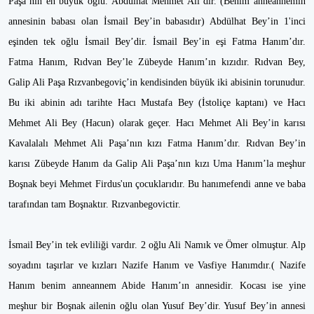
Paşa’nın en büyük oğlu. Abdülhat Mehmet Ali’dir. (Benim anneannemin
annesinin babası olan İsmail Bey’in babasıdır) Abdülhat Bey’in 1'inci
eşinden tek oğlu İsmail Bey’dir. İsmail Bey’in eşi Fatma Hanım’dır.
Fatma Hanım, Rıdvan Bey’le Zübeyde Hanım’ın kızıdır. Rıdvan Bey,
Galip Ali Paşa Rızvanbegoviç’in kendisinden büyük iki abisinin torunudur.
Bu iki abinin adı tarihte Hacı Mustafa Bey (İstoliçe kaptanı) ve Hacı
Mehmet Ali Bey (Hacun) olarak geçer. Hacı Mehmet Ali Bey’in karısı
Kavalalalı Mehmet Ali Paşa’nın kızı Fatma Hanım’dır. Rıdvan Bey’in
karısı Zübeyde Hanım da Galip Ali Paşa’nın kızı Uma Hanım’la meşhur
Boşnak beyi Mehmet Firdus'un çocuklarıdır. Bu hanımefendi anne ve baba
tarafından tam Boşnaktır. Rızvanbegovictir.
İsmail Bey’in tek evliliği vardır. 2 oğlu Ali Namık ve Ömer olmuştur. Alp
soyadını taşırlar ve kızları Nazife Hanım ve Vasfiye Hanımdır.( Nazife
Hanım benim anneannem Abide Hanım’ın annesidir. Kocası ise yine
meşhur bir Boşnak ailenin oğlu olan Yusuf Bey’dir. Yusuf Bey’in annesi