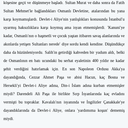
köşesine geçti ve düşünmeye başladı. Sultan Murat ve daha sonra da Fatih
Sultan Mehmet'le bağlandıkları Osmanlı Devletine, atalarından bu yana
karşı koymamışlardı. Devlet-i Aliye'nin yanlışlıkları konusunda İstanbul'u
uyarmış haksızlıklara karşı koymuş ama isyan etmemişlerdi. 'Kanuni'ye
kadar, Osmanlı'nın o haşmetli ve çocuk yaştan itibaren savaş alanlarında ve
akınlarda yetişen Sultanları nerede' diye sordu kendi kendine. Düşündükçe
daha da hüzünleniyordu. Salih'in getirdiği kahveden bir yudum aldı, belki
de Osmanlının en batı ucundaki bu serhat eyaletinin 400 yıldır ne kadar
şehit verdiğini hatırlamak için. En son Napoleon Ordusu Akka'ya
dayandığında, Cezzar Ahmet Paşa ve abisi Hacun, kaç Bosna ve
Hersekli'yi Devlet-i Aliye adına, Din-i İslam adına kurban etmemişler
miydi? Darendeli Ali Paşa ile birlikte Sırp İsyanlarında kaç evladını
vermişti bu topraklar. Kavalalı'nın isyanında ve İngilizler Çanakkale'ye
dayandıklarında da Devlet-i Aliye, onlara 'yardımıma koşun' dememiş
miydi.