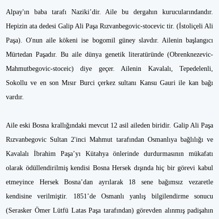
Alpay'ın baba tarafı Naziki’dir. Aile bu dergahın kurucularındandır.
Hepizin ata dedesi Galip Ali Paşa Rızvanbegovic-stocevic tir. (İstoliçeli Ali
Paşa). O'nun aile kökeni ise bogomil güney slavdır. Ailenin başlangıcı
Mürtedan Paşadır. Bu aile dünya genetik literatüründe (Obrenknezevic-
Mahmutbegovic-stoceic) diye geçer. Ailenin Kavalalı, Tepedelenli,
Sokollu ve en son Mısır Burci çerkez sultanı Kansu Gauri ile kan bağı
vardır.
Aile eski Bosna krallığındaki mevcut 12 asil aileden biridir. Galip Ali Paşa
Rızvanbegovic Sultan 2'inci Mahmut tarafından Osmanlıya bağlılığı ve
Kavalalı İbrahim Paşa’yı Kütahya önlerinde durdurmasının mükafatı
olarak ödüllendirilmiş kendisi Bosna Hersek dışında hiç bir görevi kabul
etmeyince Hersek Bosna’dan ayrılarak 18 sene bağımsız vezaretle
kendisine verilmiştir. 1851’de Osmanlı yanlış bilgilendirme sonucu
(Serasker Ömer Lütfü Latas Paşa tarafından) görevden alınmış padişahın