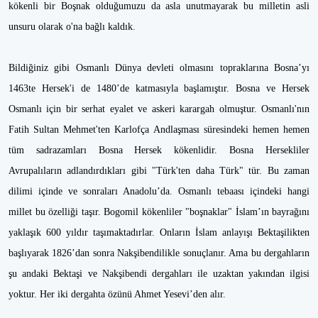
kökenli bir Boşnak olduğumuzu da asla unutmayarak bu milletin asli
unsuru olarak o'na bağlı kaldık.
Bildiğiniz gibi Osmanlı Dünya devleti olmasını topraklarına Bosna’yı
1463te Hersek'i de 1480’de katmasıyla başlamıştır. Bosna ve Hersek
Osmanlı için bir serhat eyalet ve askeri karargah olmuştur. Osmanlı'nın
Fatih Sultan Mehmet'ten Karlofça Andlaşması süresindeki hemen hemen
tüm sadrazamları Bosna Hersek kökenlidir. Bosna Hersekliler
Avrupalıların adlandırdıkları gibi "Türk'ten daha Türk" tür. Bu zaman
dilimi içinde ve sonraları Anadolu’da. Osmanlı tebaası içindeki hangi
millet bu özelliği taşır. Bogomil kökenliler "boşnaklar" İslam’ın bayrağını
yaklaşık 600 yıldır taşımaktadırlar. Onların İslam anlayışı Bektaşilikten
başlıyarak 1826’dan sonra Nakşibendilikle sonuçlanır. Ama bu dergahların
şu andaki Bektaşi ve Nakşibendi dergahları ile uzaktan yakından ilgisi
yoktur. Her iki dergahta özünü Ahmet Yesevi’den alır.