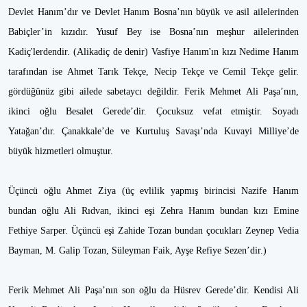
Devlet Hanım’dır ve Devlet Hanım Bosna’nın büyük ve asil ailelerinden
Babiçler’in kızıdır. Yusuf Bey ise Bosna’nın meşhur ailelerinden
Kadiç'lerdendir. (Alikadiç de denir) Vasfiye Hanım'ın kızı Nedime Hanım
tarafından ise Ahmet Tarık Tekçe, Necip Tekçe ve Cemil Tekçe gelir.
gördüğünüz gibi ailede sabetaycı değildir. Ferik Mehmet Ali Paşa’nın,
ikinci oğlu Besalet Gerede’dir. Çocuksuz vefat etmiştir. Soyadı
Yatağan’dır. Çanakkale’de ve Kurtuluş Savaşı’nda Kuvayi Milliye’de
büyük hizmetleri olmuştur.
Üçüncü oğlu Ahmet Ziya (üç evlilik yapmış birincisi Nazife Hanım
bundan oğlu Ali Rıdvan, ikinci eşi Zehra Hanım bundan kızı Emine
Fethiye Sarper. Üçüncü eşi Zahide Tozan bundan çocukları Zeynep Vedia
Bayman, M. Galip Tozan, Süleyman Faik, Ayşe Refiye Sezen’dir.)
Ferik Mehmet Ali Paşa’nın son oğlu da Hüsrev Gerede’dir. Kendisi Ali