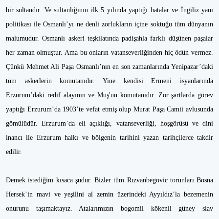
bir sultandır. Ve sultanlığının ilk 5 yılında yaptığı hatalar ve İngiliz yanı
politikası ile Osmanlı’yı ne denli zorlukların içine soktuğu tüm dünyanın
malumudur. Osmanlı askeri teşkilatında padişahla farklı düşünen paşalar
her zaman olmuştur. Ama bu onların vatanseverliğinden hiç ödün vermez.
Çünkü Mehmet Ali Paşa Osmanlı’nın en son zamanlarında Yenipazar’daki
tüm askerlerin komutanıdır. Yine kendisi Ermeni isyanlarında
Erzurum’daki redif alayının ve Muş'un komutanıdır. Zor şartlarda görev
yaptığı Erzurum’da 1903’te vefat etmiş olup Murat Paşa Camii avlusunda
gömülüdür. Erzurum’da eli açıklığı, vatanseverliği, hoşgörüsü ve dini
inancı ile Erzurum halkı ve bölgenin tarihini yazan tarihçilerce takdir
edilir.
Demek istediğim kısaca şudur. Bizler tüm Rızvanbegovic torunları Bosna
Hersek’in mavi ve yeşilini al zemin üzerindeki Ayyıldız’la bezemenin
onurunu taşımaktayız. Atalarımızın bogomil kökenli güney slav