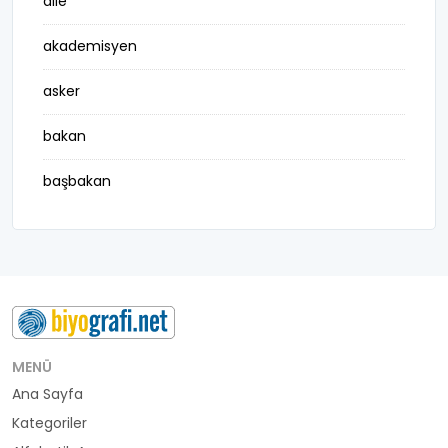
aile
akademisyen
asker
bakan
başbakan
belediye başkanı
besteci
buluş
bürokrat
MENÜ
Ana Sayfa
büyükelçi
Kategoriler